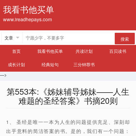
我看书他买单
www.ireadhepays.com
搜索
首页
我看书他买单
共读计划
百贝读书
成长计划
经典短句
三分钟荐书
—>
第553本:《姊妹辅导姊妹——人生
难题的圣经答案》书摘20则
1、 圣经是唯一一本为人生的问题提供充足、深刻却
出乎意料的简洁答案的书。是的，我们有一个问题：