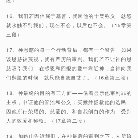
段）
16、我们若因信属于基督，就因他的十架称义，忿怒
就永触不到我们，现在不会，以后也不会。（15章第
三段）
17、神恩慈的每一个行动背后，都有一个警告：如果
该恩慈被蔑视，就有严厉的审判。我们若不让神的恩
慈吸引我们，在感恩和回报的爱中靠近神，当神向我
们翻脸的时候，就只能自怨自艾了。（16章第三段）
18、神最终的目的有三方面——借着显示他审判罪的
主权，申证他的管治和公义；买赎并拯救他的选民；
因他所行荣耀的、慈爱的、和自我剖白的作为，受到
人的敬爱和称颂。（17章第二段）
19、加略山告诉我们，在神最后的审判之下，人所珍