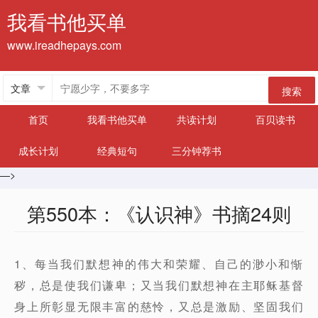
我看书他买单
www.ireadhepays.com
搜索
首页
我看书他买单
共读计划
百贝读书
成长计划
经典短句
三分钟荐书
—>
第550本：《认识神》书摘24则
1、每当我们默想神的伟大和荣耀、自己的渺小和惭
秽，总是使我们谦卑；又当我们默想神在主耶稣基督
身上所彰显无限丰富的慈怜，又总是激励、坚固我们