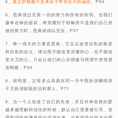
5、
真正的顺服不是来自于带有应许的诫命。
P54
6、恩典强过完美一切的努力和所有的软弱。当我们
谦卑在神的面前，将荣耀归于耶稣而不是我们自己所
做的努力时，恩典就得以完全。P57
7、唯一强大的力量是恩典，它足以改变自私的叛逆
和自私的自义。律法既不能改变苏珊的心，也不能改
变大卫的心，只会让他们的心在骄傲与绝望中变得更
加刚硬。P63
8、很明显，父母多么容易在同一天中既扮演懒惰浪
子又扮演咳咳的法利赛人。P71
9、当一个人知道了自己的失丧，并且对神舍身的爱
越来越理解和信任的时候，默认自己需要被引导、管
理和训练的谦卑就会流淌出来。只有福音信息才会带