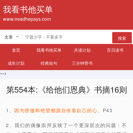
我看书他买单
www.ireadhepays.com
搜索
首页
我看书他买单
共读计划
百贝读书
成长计划
经典短句
三分钟荐书
—>
第554本:《给他们恩典》书摘16则
1、
因为骄傲和绝望都源自依靠自己的心。
P43
2、我们的偶像崇拜反映了一个更深层次的问题：不