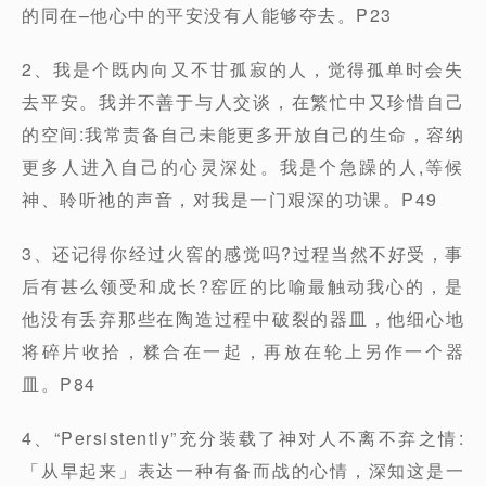
的同在–他心中的平安没有人能够夺去。P23
2、我是个既内向又不甘孤寂的人，觉得孤单时会失
去平安。我并不善于与人交谈，在繁忙中又珍惜自己
的空间:我常责备自己未能更多开放自己的生命，容纳
更多人进入自己的心灵深处。我是个急躁的人,等候
神、聆听祂的声音，对我是一门艰深的功课。P49
3、还记得你经过火窖的感觉吗?过程当然不好受，事
后有甚么领受和成长?窑匠的比喻最触动我心的，是
他没有丢弃那些在陶造过程中破裂的器皿，他细心地
将碎片收拾，糅合在一起，再放在轮上另作一个器
皿。P84
4、“Persistently”充分装载了神对人不离不弃之情:
「从早起来」表达一种有备而战的心情，深知这是一