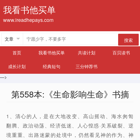
我看书他买单
www.ireadhepays.com
搜索
首页
我看书他买单
共读计划
百贝读书
成长计划
经典短句
三分钟荐书
—>
第558本:《生命影响生命》书摘
1、清心的人，是在大地改变、高山摇动、海水匆訇
翻腾、政治动荡、经济低迷、人心惶惑·关系破裂、逆
境重重、出路迷蒙的处境中，仍然看见神的作为、神