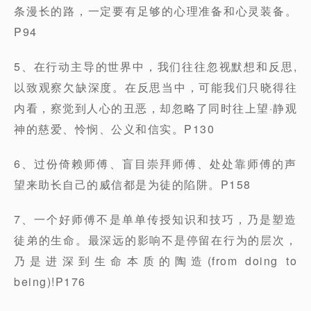
条漫长的路，一定要有足够的心理准备和心灵装备。
P94
5、在行动主导的世界中，我们往往忽视默想和反思,
以致观察欠缺深度。在反思当中，可能我们只晓得往
内看，察觉到人心的丑恶，却忽略了同时往上望·静观
神的慈爱、怜悯、公义和信实。P130
6、过份倚赖师傅、盲目崇拜师傅、处处靠师傅的声
望来助长自己的威信都是为徒的陷阱。P158
7、一个好师傅不是单单传授知识和技巧，乃是塑造
徒弟的生命。最深远的影响不是停留在行为的层次，
乃是进深到生命本质的陶造(from doing to
being)!P176