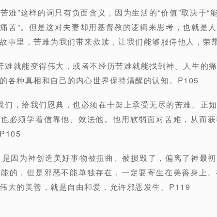
苦难”这样的词只有负面含义，因为生活的“价值”取决于“能
痛苦”。但是这对夫妻却用基督教的逻辑来思考，也就是
故事里，苦难为我们带来救赎，让我们能够服侍他人，荣耀
苦难就能变得伟大，或者不经历苦难就能找到神。人生的
的各种真相和自己的内心世界保持清醒的认知。P105
我们，给我们恩典，也必须在十架上承受无尽的苦难。正
们也必须学着信靠他、效法他。他用软弱面对苦难，从而获
105
，是因为神创造美好事物被扭曲、被损毁了，偏离了神最
可能的，但是邪恶不能单独存在，一定要寄生在美善身上。
伟大的美善，就是自由和爱，允许邪恶发生。P119