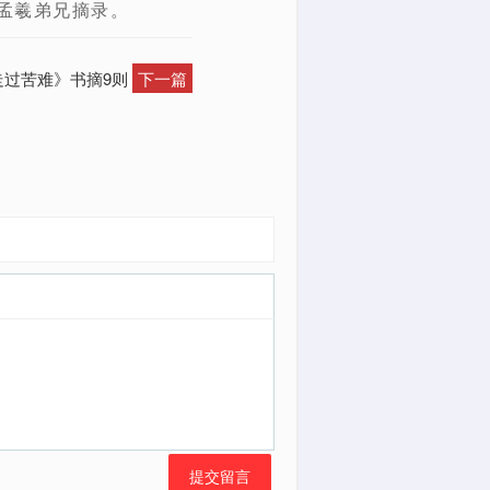
李孟羲弟兄摘录。
《走过苦难》书摘9则
下一篇
提交留言