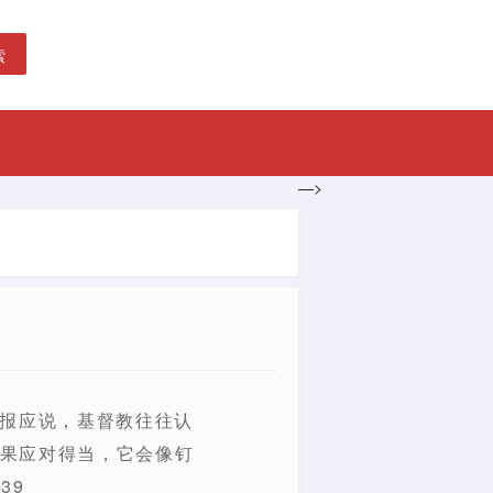
索
—>
果报应说，基督教往往认
如果应对得当，它会像钉
39