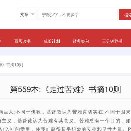
搜
划
百贝读书
成长计划
经典短句
三分钟荐书
难》书摘10则
第559本:《走过苦难》书摘10则
响巨大:不同于佛教，基督教认为苦难真切实在:不同于因
俗主义，基督徒认为苦难有其意义。苦难总有一个目的，
钉入神的爱里，使我们获得超乎想象的安稳和灵性力量。P