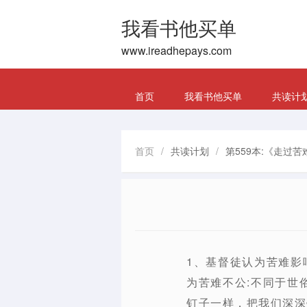
我看书他买单
www.ireadhepays.com
首页
我看书他买单
共读计
首页
/
共读计划
/
第559本:《走过苦
1、基督徒认为苦难影
为苦难不公:不同于世
钉子一样，把我们深深