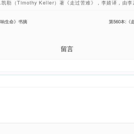
凯勒（Timothy Keller）著《走过苦难》，李婧译，由
影响生命》书摘
第560本:
留言