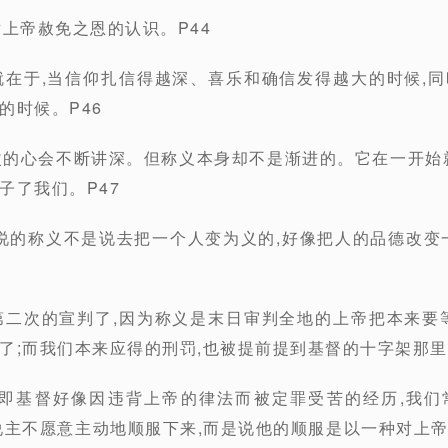
对上帝赦免之恩的认识。P44
就在于,当信仰扎信得越深、喜乐和确信发得越大的时候,
的时候。P46
改的心会不断讲深。但称义本身却不是渐进的。它在一开始
子了我们。P47
所说的称义不是说去把一个人变为义的,好像把人的品德改变
第二次的宣判了,因为称义是末日审判全地的上帝把本来要
了;而我们本来应得的刑罚,也被提前提到基督的十字架那里
,即基督好像因违背上帝的律法而被定罪受苦的经历,我
说主不愿意主动地顺服下来,而是说他的顺服是以一种对上