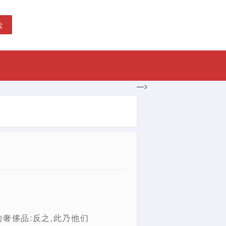
索
—>
奢侈品:反之,此乃他们