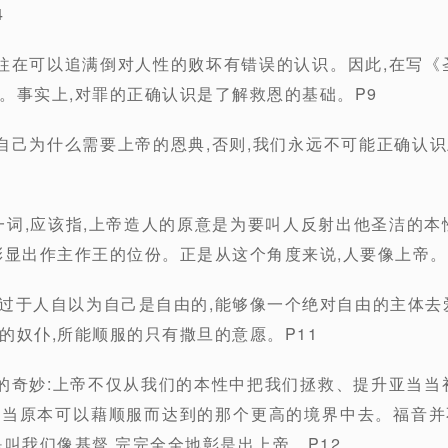
4
往在可以追满倒对人性的败坏有错误的认识。因此,在写《
。事实上,对罪的正确认识是了解救恩的基础。P9
自己为什么需要上帝的恩典,否则,我们永远不可能正确认
”一词,应该指,上帝造人的原意是为要叫人反射出他圣洁的本
彰显出作主作王的位份。正是从这个角度来说,人要像上帝。
莫过于人自以为自己是自由的,能够像一个绝对自由的主体去
的奴仆,所能顺服的只有撒旦的意愿。P11
的奇妙:上帝不仅从我们的本性中把我们拯救、提升亚当当
亚当原本可以藉顺服而达到的那个更高的境界中去。福音并
是叫我们像基督,完完全全地彰是出上帝。P12