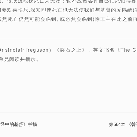
地、很肤浅地视死亡为无物；也不应该容许自己怕死怕得
要欢喜快乐,深知即使死亡也无法使我们与基督的爱隔绝(罗8:
虽然死亡仍然可能会临到, 或必然会临到(除非主在此之前再
inclair freguson）《磐石之上》，英文书名《The Christ
，由张弟兄阅读并摘录。
讲圣经中的基督》书摘
第564本:《