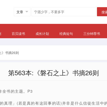
搜
划
百贝读书
成长计划
经典短句
三分钟荐书
上》书摘26则
第563本:《磐石之上》书摘26则
作全书的主题。P3
深的真理」(若是真的有这回事的话)并非是什么信徒生活中的