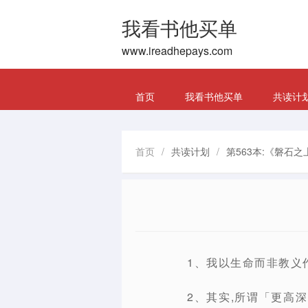
我看书他买单
www.ireadhepays.com
首页
我看书他买单
共读计
首页
/
共读计划
/
第563本:《磐石之
1、我以生命而非教义
2、其实,所谓「更高