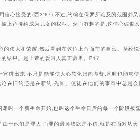
用信心接受的(西2:67),不过,约翰在保罗所论及的范围外
是被上帝接纳成为儿女的权柄。然而有趣的是,这信心偏偏
帝的伟大和荣耀,然后看到在这位上帝面前的自己。圣经
生的结果。是上帝的爱叫人真正谦卑。P17
息一宣讲出来,不只是能够使人心软化归向基督,同时也能够
无论在旧约还是在新约,先知、使徒在他们的事奉中总是会
呼召即叫一个新生命开始,也叫这个生命日后的每一个阶段被塑
乃是由于他们是罪人,而罪的最顶峰就是不信,就是在面对从天