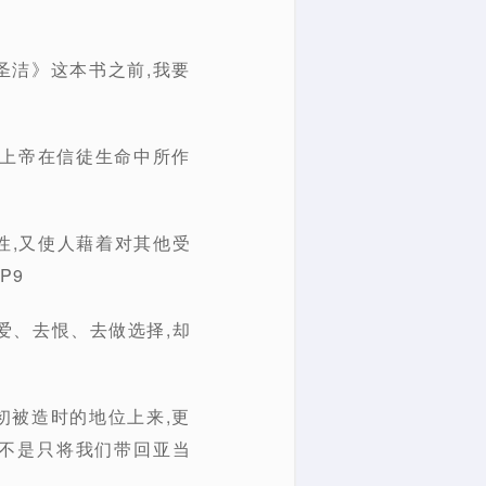
圣洁》这本书之前,我要
识上帝在信徒生命中所作
性,又使人藉着对其他受
P9
爱、去恨、去做选择,却
初被造时的地位上来,更
不是只将我们带回亚当