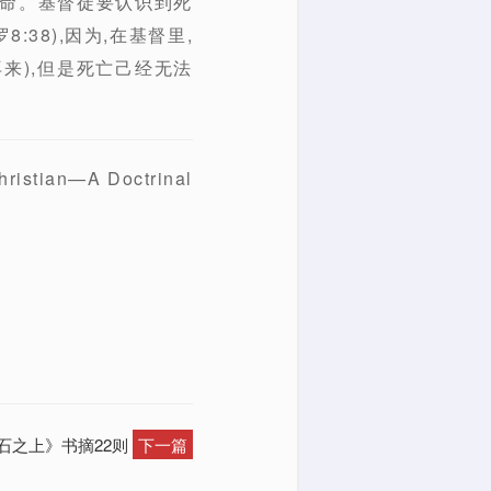
要命。基督徒要认识到死
38),因为,在基督里,
来),但是死亡己经无法
ian—A Doctrinal
磐石之上》书摘22则
下一篇