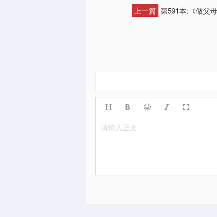
上一篇
第591本:《做父
请输入正文