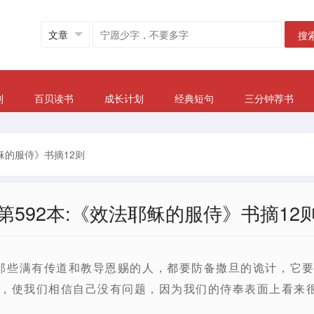
搜
划
百贝读书
成长计划
经典短句
三分钟荐书
耶稣的服侍》书摘12则
第592本:《效法耶稣的服侍》书摘12
那些满有传道和教导恩赐的人，都要防备撒旦的诡计，它
，使我们相信自己没有问题，因为我们的侍奉表面上看来很有