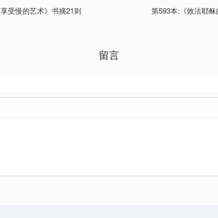
母享受慢的艺术》书摘21则
第593本:《效法耶
留言