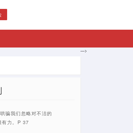
索
—>
则
要哄骗我们忽略对不洁的
力。P 37