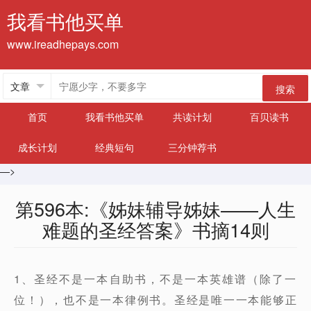
我看书他买单
www.ireadhepays.com
搜索
首页
我看书他买单
共读计划
百贝读书
成长计划
经典短句
三分钟荐书
—>
第596本:《姊妹辅导姊妹——人生
难题的圣经答案》书摘14则
1、圣经不是一本自助书，不是一本英雄谱（除了一
位！），也不是一本律例书。圣经是唯一一本能够正