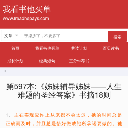
我看书他买单
www.ireadhepays.com
搜索
首页
我看书他买单
共读计划
百贝读书
成长计划
经典短句
三分钟荐书
—>
第597本:《姊妹辅导姊妹——人生
难题的圣经答案》书摘18则
1、
主在实现应许上从来都不会太迟，祂的时间总是
正确而及时，并且总是恰好做成祂所承诺要做的。祂