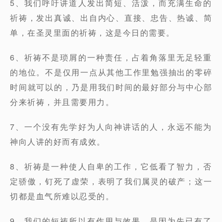
5、我们呼吁讲道人发出简短、活泼，而充满生命的
祈祷，发出真诚、出自内心、直接、忠告、热诚、简
单，在圣灵里面的祈祷，这是今日的需要。
6、祈祷不是琐屑的一种责任，占着角落里无足轻重
的地位。不是仅用一点从其他工作里勉强抽出的零碎
时间就可以的，乃是用我们时间的最好部分与中心部
分来祈祷，并且需要用力。
7、一个没有先学好为人向神讲话的人，永远不能为
神向人讲的好而有成效。
8、祈祷是一种使人自卑的工作，它低看了智力，否
定骄傲，钉死了虚荣，表明了我们属灵的破产；这一
切都是血气所难以忍受的。
9、我们的短祷所以有作用与效果，是因为先已有了