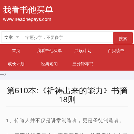
我看书他买单
www.ireadhepays.com
搜索
首页
我看书他买单
共读计划
百贝读书
成长计划
经典短句
三分钟荐书
—>
第610本:《祈祷出来的能力》书摘
18则
1、传道人并不仅是讲章制造者，更是圣徒制造者。