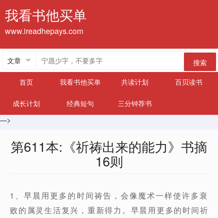
我看书他买单
www.ireadhepays.com
搜索
首页
我看书他买单
共读计划
百贝读书
成长计划
经典短句
三分钟荐书
—>
第611本:《祈祷出来的能力》书摘
16则
1、早晨用更多的时间祷告，会像魔术一样使许多衰
败的属灵生活复兴，重新得力。早晨用更多的时间祈