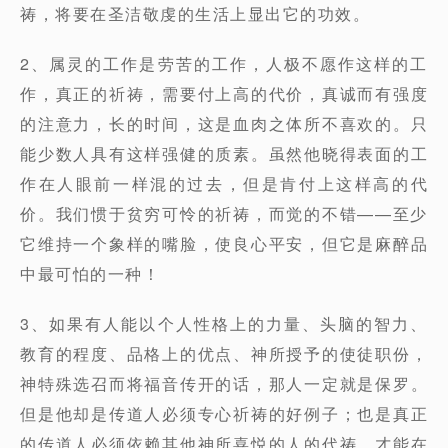
祷，将要在圣洁敬虔的生活上显出它的功效。
2、属灵的工作是劳苦的工作，人极不愿作这样的工
作，真正的祈祷，需要付上高的代价，真诚而有强度
的注意力，长的时间，这是血肉之体所不喜欢的。只
能少数人具有这样强健的质素。虽然他晓得表面的工
作在人眼前一样混的过去，但是肯付上这样高的代
价。我们惯于贫穷可怜的祈祷，而觉的不错——至少
它维持一个象样的嘴脸，使良心平安，但它是麻醉品
中最可怕的一种！
3、如果有人能以个人性格上的力量、头脑的智力、
教育的程度、品格上的优点、神所授予的使徒职份，
神特殊选召而将福音传开的话，那人一定就是保罗。
但是他却是传道人必须专心祈祷的好例子；也是真正
的传道人必须依赖其他神所喜悦的人的代祷，才能在