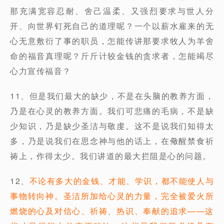
那充满宽容忍耐、舍己温柔、又强烈要求与世人分
开、向世界钉死自己的道理呢？一个以薪水雇来的无
心无意敷衍了事的职员，怎能传讲那要求牧人为羊舍
命的福音真理呢？斤斤计较金钱的贪求者，怎能竭尽
心力宣传福音？
11、但是我们最大的缺少，不是在头脑的教养方面，
乃是在心灵的教养方面。我们可悲痛的毛病，不是缺
少知识，乃是缺少圣洁与敬虔。这不是说我们知得太
多，乃是说我们在思念神与他的话上，在儆醒禁食祈
祷上，作得太少。我们讲道的最大拦阻是心的问题。
12、
不论有多大的金钱、才能、学识，都不能使人与
事物转向神。圣洁所加给心灵的力量，完全被爱火所
燃烧的心及对信心、祈祷、热识、奉献的追求——这