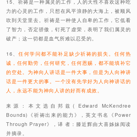
15、祈祷是一种属灵的工作，人的天性不喜欢这种吃
力的心灵的工作，只想在风平浪静的大海上，被顺风
吹到天堂里去。祈祷是一种使人自卑的工作，它低看
了智力，否定骄傲，钉死了虚荣，表明了我们属灵的
破产；这一切都是血气所难以忍受的。
16、
任何学问都不能补足缺少祈祷的损失。任何热
诚，任何勤劳，任何研究，任何恩赐，都不能填补它
的空处。为神向人讲话是一件大事，但是为人向神讲
话是一件更大的事。一个没有先学好为人向神讲话的
人，永远不能为神向人讲的好而有成效。
来源：本文选自邦兹( Edward McKendree
Bounds)《祈祷出来的能力》，英文书名《Power
Through Prayer》，译 者：滕近辉由大喜姊妹阅读
并摘录。