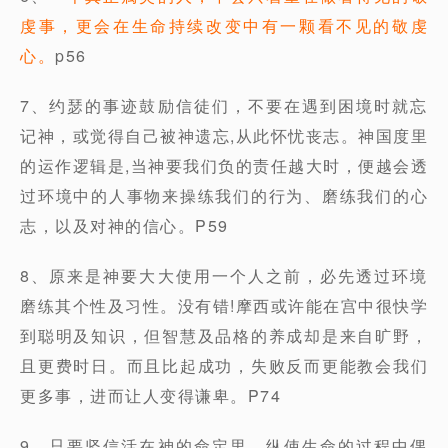
虔事，更会在生命持续改变中有一颗看不见的敬虔
心。
p56
7、约瑟的事迹鼓励信徒们，不要在遇到困境时就忘
记神，或觉得自己被神遗忘,从此怀忧丧志。神国度里
的运作逻辑是,当神要我们负的责任越大时，便越会透
过环境中的人事物来操练我们的行为、磨练我们的心
志，以及对神的信心。P59
8、原来是神要大大使用一个人之前，必先透过环境
磨练其个性及习性。没有错!摩西或许能在宫中很快学
到聪明及知识，但智慧及品格的养成却是来自旷野，
且更费时日。而且比起成功，失败反而更能教会我们
更多事，进而让人变得谦卑。P74
9、只要坚信活在神的命定里，纵使生命的过程中偶