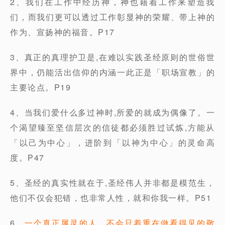
2、我们在工作中经历神，神也藉着工作来塑造我
们，而我们更可以透过工作彰显神的荣耀、带上神的
作为、宣扬神的福音。P17
3、真正的真理护卫是,在难以实践圣经原则的世俗世
界中，仍能活出信仰的内涵一此正是「职场宣教」的
主要论点。P19
4、当我们爱什么多过神时,所爱的就成为偶像了。一
个渴望臻至坚信层次的信徒都必须胜过试炼,方能从
「以己为中心」，进阶到「以神为中心」的灵命高
度。P47
5、圣经的真实性就在于,圣经伟人并非都是模范生，
他们不仅会犯错，也非常人性，就和你我一样。P51
6、
一个真正属灵的人，不会只着重在做看得见的敬