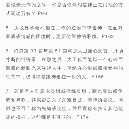
看似毫无作为之际，你是否依然相信神正在用祂的方
式调动万有？ P96
5、所以要学会不但在工作的逆境中求告神；在面对
家庭或情感的困境时，更要倚靠神的带领。P162
6、诗篇第 33 篇与第 51 篇就是大卫痛心疾首、肝肠
寸断的忏悔录，在那之后，大卫反而能以一个心碎而
顺服的新眼光来注视人生，至终在心悦诚服接受神的
惩罚中，仍堪称是跟神走在一起的人。P165
7、若是有人刻意求灵恩或操练灵恩，藉此突出或争
取领导权，其实都是为了荣耀自己，非神所喜悦。同
时也不可自称为先知或使徒，并且宣称有按立其他使
徒的权柄，这些都是不可取的。P174