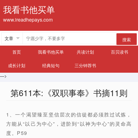
我看书他买单
www.ireadhepays.com
搜索
首页
我看书他买单
共读计划
百贝读书
成长计划
经典短句
三分钟荐书
—>
第611本:《双职事奉》书摘11则
1、一个渴望臻至坚信层次的信徒都必须胜过试炼，
方能从“以己为中心”，进阶到“以神为中心”的灵命高
度。P59