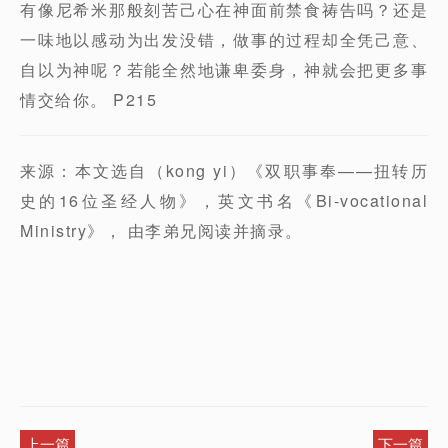
有像尼希米那般刻苦己心在神面前禁食祷告吗？还是
一味地以感动为出发没错，做事的过程却全凭己意、
自以为神呢？若能全然地谦卑委身，神就会把更多事
情交给你。 P215
来源：本文选自（kong yi）《双职事奉——扭转历
史的16位圣经人物》，英文书名《Bi-vocational
Ministry》， 由李弟兄阅读并摘录。
上一篇
下一篇