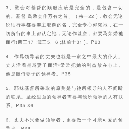
3、敎会对基督的顺服应该是完全的，是包含一切
的。基督 爲敎会作万有之首」（弗一22 )，敎会无论
说话行事都要奉主耶稣的名，完全专心仰赖祂，在一
切所行的事上都认定祂，无论作甚麽，都要爲荣燔祂
而行(西三17 ;箴三5、6 ;林前十31 )。P23
4、作爲领导者的丈夫也就是一家之中最大的仆人。
丈夫活着是爲妻子而活•常常把她的利益放在心上。
他是服侍妻子的领导者。P35
5、耶稣基督所采取的原则是与祂所领导的人不间断
的联系。圣经里面的领导者需要与他所领导的人有联
系。P35-36
6、丈夫不只要做领导者，更要做一个可亲可爱的领
导者。P39