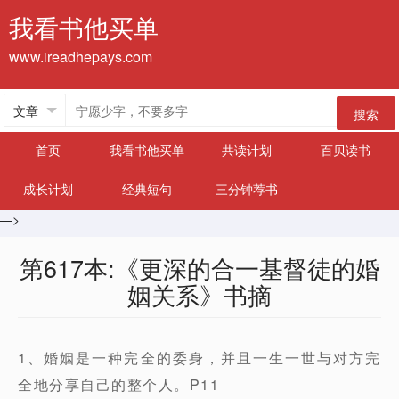
我看书他买单
www.ireadhepays.com
搜索
首页
我看书他买单
共读计划
百贝读书
成长计划
经典短句
三分钟荐书
—>
第617本:《更深的合一基督徒的婚
姻关系》书摘
1、婚姻是一种完全的委身，并且一生一世与对方完
全地分享自己的整个人。P11