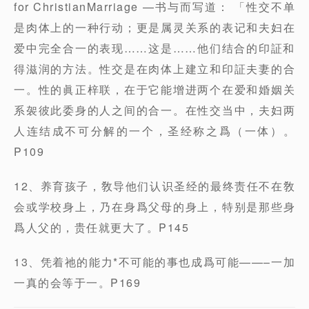
for ChristianMarriage —书与而写道： 「性交不单
是肉体上的一种行动；更是属灵关系的表记和夫妇在
爱中完全合一的表现……这是……他们结合的印証和
得滋润的方法。性交是在肉体上建立和印証夫妻的合
一。性的眞正梓联，在于它能增进两个在爱和婚姻关
系袈彼此委身的人之间的合一。在性交当中，夫妇两
人连结成不可分解的一个，圣经称之爲（一体）。
P109
12、养育孩子，敎导他们认识圣经的最终责任不在敎
会或学校身上，乃在身爲父母的身上，特别是那些身
爲人父的，贵任就更大了。P145
13、凭着祂的能力*不可能的事也成爲可能——–一加
一真的会等于一。P169