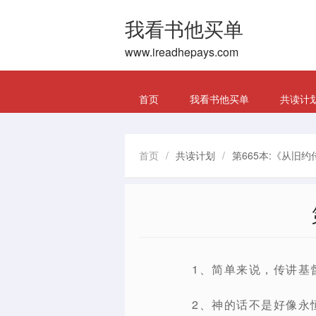
我看书他买单
www.ireadhepays.com
首页
我看书他买单
共读计
首页
/
共读计划
/
第665本:《从旧
1、简单来说，传讲基
2、神的话不是好像永