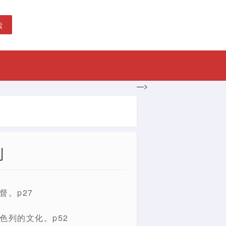
索
—>
则
。p27
色列的文化。p52