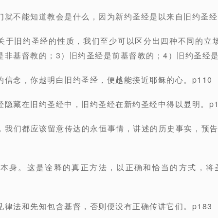
们就不能知道教会是什么，因为新约圣经是以来自旧约圣经
关于旧约圣经的性质，我们至少可以区分出四种不同的立
是非基督教的；3）旧约圣经是前基督教的；4）旧约圣经是
的信念，你越明白旧约圣经，便越能接近耶稣的心。p110
经隐藏在旧约圣经中，旧约圣经在新约圣经中得以显明。p1
，我们都应该留意传达的永恒事情，讲述的历史事实，预
它本身。这是诠释的真正方法，以正确和恰当的方式，将
见律法和先知包含基督，否则便没有正确传讲它们。p183