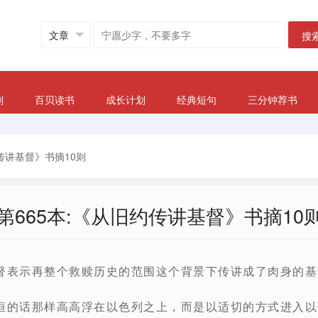
搜
划
百贝读书
成长计划
经典短句
三分钟荐书
约传讲基督》书摘10则
第665本:《从旧约传讲基督》书摘10
督表示再整个救赎历史的范围这个背景下传讲成了肉身的基督
恒的话那样高高浮在以色列之上，而是以适切的方式进入以