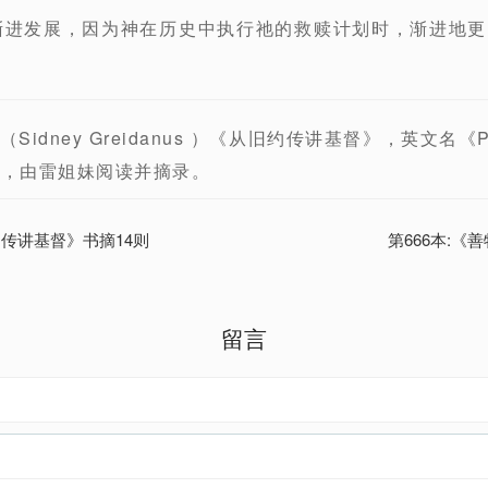
渐进发展，因为神在历史中执行祂的救赎计划时，渐进地
ney Greidanus ）《从旧约传讲基督》，英文名《Preach
ent 》，由雷姐妹阅读并摘录。
约传讲基督》书摘14则
第666本:《
留言