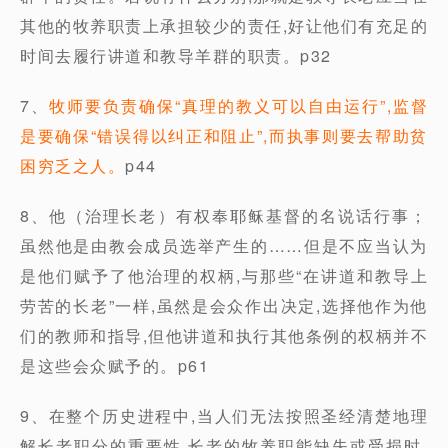
其他的牧养职责上承担较少的责任,好让他们有充足的
时间去履行讲道和教导羊群的职责。p32
7、
牧师要负责确保“真理的教义可以自由运行”,监督
是要确保“错误得以纠正和阻止”,而执事则要去帮助贫
困穷乏之人。
p44
8、他（治理长老）有权奉耶稣基督的名说话行事；
虽然他是由教会成员选举产生的……但是不应当认为
是他们赋予了他治理的权柄,与那些“在讲道和教导上
劳苦的长老”一样,虽然是会众作出决定,选择他作为他
们的教师和指导,但他讲道和执行其他条例的权柄并不
是这些会众赋予的。p61
9、在整个历史进程中,当人们无法按照圣经清楚地理
解长老职分的重要性,长老的牧养职能缺失或受损时,