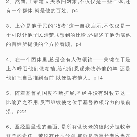
2、然而,上帝建立关系的对象,不仅仅是一些个体,还
有一个群体,就是他的百姓。p4
3、上帝是他子民的“牧者”这一自我启示,不仅仅是一
个可以让他子民清楚联想到的比喻,还描述了他为属他
的百姓所提供的全方位看顾。p4
4、在一个团体里,总是会有人做领袖——关键在于是
上帝呼召他们做领袖,给他们恩赐来牧养他的羊,还是
他们把自己推到台前,以便摆布他人。p14
5、随着基督的国度不断扩展,圣经并没有对牧养这一
比喻弃之不用,反而继续使之位于基督教领导力的最前
沿。p22
6、圣经里呈现的画面, 是所有做长老的彼此分担牧养
群羊的责任。若说有什么分别,那就是教导长老应当在