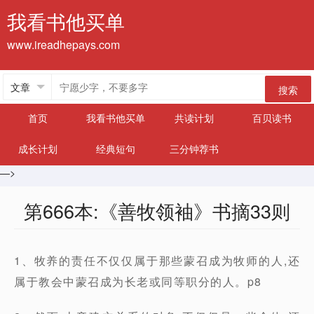
我看书他买单
www.ireadhepays.com
搜索
首页
我看书他买单
共读计划
百贝读书
成长计划
经典短句
三分钟荐书
—>
第666本:《善牧领袖》书摘33则
1、牧养的责任不仅仅属于那些蒙召成为牧师的人,还
属于教会中蒙召成为长老或同等职分的人。p8