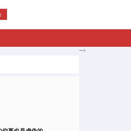
索
—>
的仰慕也是虚伪的。