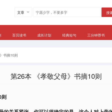
搜
划
百贝读书
成长计划
经典短句
三分钟荐书
》书摘10则
第26本 《孝敬父母》书摘10则
0则
父母的关系紧张，你可以很确定的是，这个人对上帝