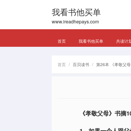
我看书他买单
www.ireadhepays.com
首页
我看书他买单
共读计
首页
/
百贝读书
/
第26本 《孝敬父母
《孝敬父母》书摘1
1、如果一个人跟