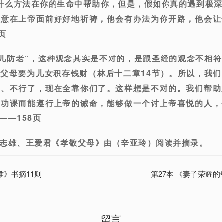
什么方法在你的生命中帮助你，但是，假如你真的遇到极
愿意在上帝面前好好地祈祷，他会有办法为你开路，他会让
页
养儿防老”，这种观念其实是不对的，是跟圣经的观念不相
父母要为儿女积存钱财（林后十二章14节）。所以，我
了、不行了，现在全靠你们了。这样想是不对的。我们帮助
的功课而能遵行上帝的诫命，能够做一个讨上帝喜悦的人，
——158页
志雄、王爱君《孝敬父母》由（辛亚玲）阅读并摘录。
难》书摘11则
第27本 《妻子荣耀的
留言