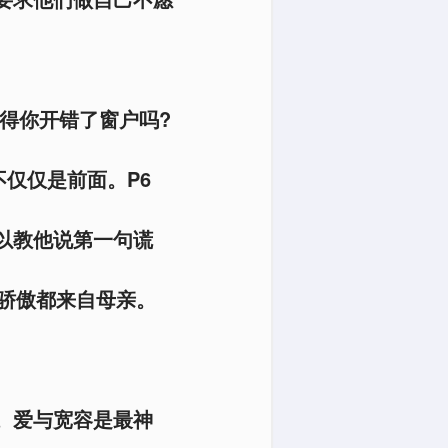
觉得你开错了窗户吗?
仅仅是前面。P6
以教他说第一句谎
骄傲都来自母亲。
。爱与宽容是最神