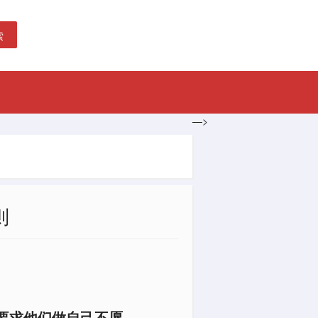
索
—>
则
要求他们做自己不愿