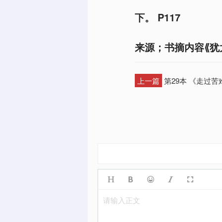
下。 P117
来源；书摘内容⟪犹
上一篇
第29本 《走过苦
请输入正文