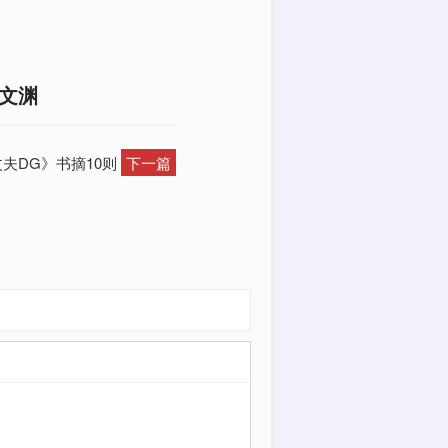
文渊
丈夫DG》书摘10则
下一篇