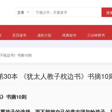
搜
划
百贝读书
成长计划
经典短句
三分钟荐书
教子枕边书》书摘10则
第30本 《犹太人教子枕边书》书摘10
》书摘10则
尊重孩子的选择，而不能把自己的意志强加给孩子，