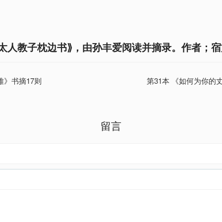
太人教子枕边书⟫，由孙丰爱阅读并摘录。作者；宿
难》书摘17则
第31本 《如何为你的
留言