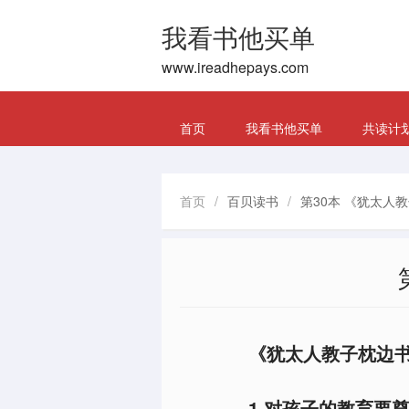
我看书他买单
www.ireadhepays.com
首页
我看书他买单
共读计
首页
/
百贝读书
/
第30本 《犹太人
《犹太人教子枕边书
1.对孩子的教育要