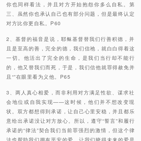
你也同样看法，并且对方开始抱怨你多么自私。第
三、虽然你也承认自己也有部分问题，但是最终认定
对方比你更自私。P60
2、基督的福音是说，耶稣基督替我们行善积德，并
且是至高的善，完全的德，我们信祂，就白白得着这
一切。他活出了完全的生命，是我们当行却不能行
的，他又替我们而死，于是，我们信他就罪得赦免并
且“”在眼里看为义他。P65
3、两人真心相爱，而非利用对方满足性欲、谋求社
会地位或自我实现——这时候，他们并不想改变现
状。双方都想得到承诺，让自己心里安稳，并且都乐
意给出承诺没让对方放心。所以，遵守“誓言”和履行
承诺的“律法”契合我们当前罪强烈的激情，但这个律
法也帮助我们拥有平安的爱，让我们晓得未来的爱是