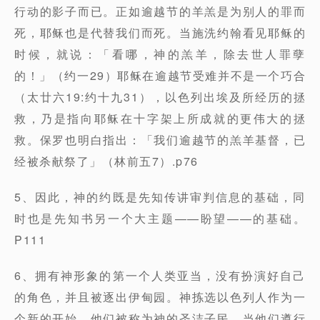
行动的影子而已。正如逾越节的羊羔是为别人的罪而
死，耶稣也是代替我们而死。当施洗约翰看见耶稣的
时候，就说：「看哪，神的羔羊，除去世人罪孽
的！」（约一29）耶稣在逾越节受难并不是一个巧合
（太廿六19:约十九31），以色列出埃及所经历的拯
救，乃是指向耶稣在十字架上所成就的更伟大的拯
救。保罗也明白指出：「我们逾越节的羔羊基督，已
经被杀献祭了」（林前五7）.p76
5、因此，神的约既是先知传讲审判信息的基础，同
时也是先知书另一个大主题——盼望——的基础。
P111
6、拥有神形象的第一个人类亚当，没有扮演好自己
的角色，并且被逐出伊甸园。神拣选以色列人作为一
个新的开始，他们被称为神的圣洁子民，当他们遵行