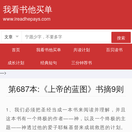
我看书他买单
www.ireadhepays.com
搜索
首页
我看书他买单
共读计划
百贝读书
成长计划
经典短句
三分钟荐书
—>
第687本:《上帝的蓝图》书摘9则
1、我们必须把圣经当成一本书来阅读并理解，并且
这本书有一个终极的作者——神，以及一个终极的主
题——神透过他的爱子耶稣基督来成就救恩的计划。