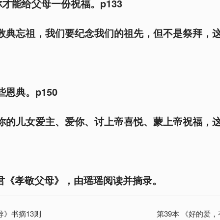
才能给父母一份祝福。p133
是数典忘祖，我们要纪念我们的祖先，但不是祭拜，
些恩典。p150
到你的儿女爱主、爱你、讨上帝喜悦、蒙上帝祝福，
君《孝敬父母》，由瑶瑶阅读并摘录。
导》书摘13则
第39本 《好的爱