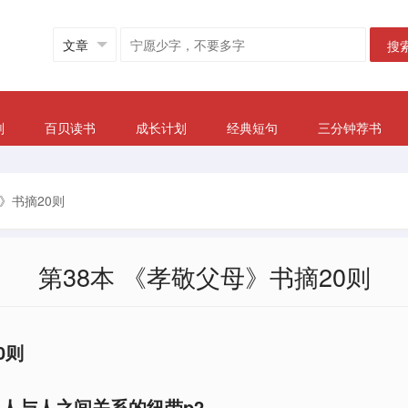
搜
划
百贝读书
成长计划
经典短句
三分钟荐书
》书摘20则
第38本 《孝敬父母》书摘20则
0则
、人与人之间关系的纽带p2