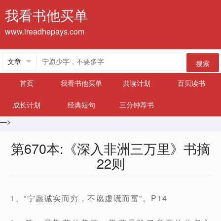
我看书他买单
www.ireadhepays.com
搜索
首页
我看书他买单
共读计划
百贝读书
成长计划
经典短句
三分钟荐书
—>
第670本:《深入非洲三万里》书摘
22则
1、“宁愿诚实而穷，不愿虚谎而富”。P14