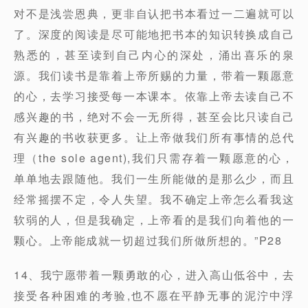
对不是浅尝恩典，更非自认把书本看过一二遍就可以
了。深度的阅读是尽可能地把书本的知识转换成自己
熟悉的，甚至读到自己内心的深处，涌出喜乐的泉
源。我们读书是靠着上帝所赐的力量，带着一颗愿意
的心，去学习接受每一本课本。依靠上帝去读自己不
感兴趣的书，绝对不会一无所得，甚至会比只读自己
有兴趣的书收获更多。让上帝做我们所有事情的总代
理（the sole agent),我们只需存着一颗愿意的心，
单单地去跟随他。我们一生所能做的是那么少，而且
经常摇摆不定，令人失望。我不确定上帝怎么看我这
软弱的人，但是我确定，上帝看的是我们向着他的一
颗心。上帝能成就一切超过我们所做所想的。”P28
14、我宁愿带着一颗勇敢的心，进入高山低谷中，去
接受各种困难的考验,也不愿在平静无事的泥泞中浮