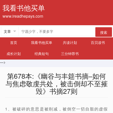
我看书他买单
www.ireadhepays.com
搜索
首页
我看书他买单
共读计划
百贝读书
成长计划
经典短句
三分钟荐书
—>
第678本:《幽谷与丰筵书摘–如何
与焦虑敬虔共处，被击倒却不至摧
毁》书摘27则
1、被破碎的意思是被削减，被倒空一切自䏣的虚假