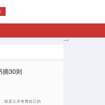
索
—>
书摘30则
罪，就是公开夸赞自己的