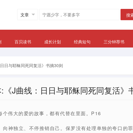
搜
划
百贝读书
成长计划
经典短句
三分钟荐书
线：日日与耶稣同死同复活》书摘30则
本:《J曲线：日日与耶稣同死同复活》
每个伟大的爱的故事，都有代替在里面。P16
、向神独立、不停推销自己。保罗没有处理单独的夸口的