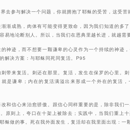
世界去参与解决一个问题，你就拥抱了耶稣的受苦，这受苦就
徒渐渐成熟，肉体有可能变得更致命，因为我们知道的多
容易地论断别人。所以，当我们在恩典里越长进，就越需要
性的神迹，而不想要一颗谦卑的心灵作为一个持续的神迹
的解决方案：与耶稣同死同复活。P95
的刺带来复活。刺还在那里。复活，发生在保罗的心里。
，就是谦卑；内在的复活满溢出来形成一个外在的复活，
悔改和信心来治愈骄傲。跟信心同样重要的是，除非我们
来。原则上，夸口在十架上被除去；实践中，当我们重上十
耶稣做的事。死在我外面发生，复活却在我里面出现：一颗