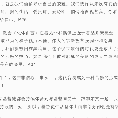
身，就是我们偷偷寻求自己的荣耀。我们或许从来没有真的
我所占据的生活，爱批评、爱论断、悄悄地自视甚高。你看
给自己。P26
，教会（总体而言）在看见罪和偶像上强于看见并庆祝爱
应该成为的样子视力不佳。伟大的宗教改革强调罪和恩典，
则，我们就被困在黑暗里。这个愤世嫉俗的时代更是放大了
里的邪恶的技巧。如果我们不被对耶稣的美丽的更大异象所
是在教会里。P31
自己，这并非信心。事实上，这很容易成为一种苦修的形
1
有基督徒都会持续体验到与基督同受苦…跟加尔文一起，
持续的十架，所以，基督徒生活整体上而非部分都会是持续