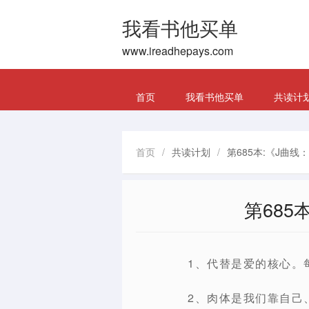
我看书他买单
www.ireadhepays.com
首页
我看书他买单
共读计
首页
/
共读计划
/
第685本:《J曲
第685
1、代替是爱的核心。
2、肉体是我们靠自己