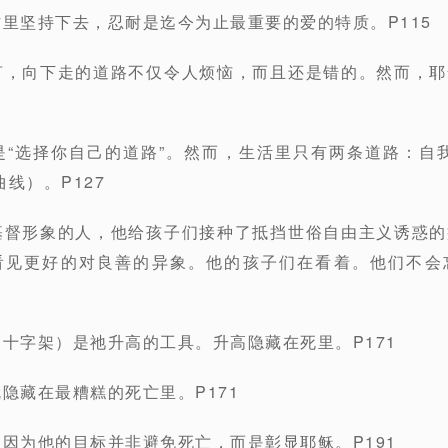
作里坚持下去，忍耐是迄今为止最重要的爱的特质。P115
言，向下走的道路不仅令人烦恼，而且还是错的。然而，
是“选择你自己的道路”。然而，生活里只有两条道路：自
线）。P127
基督形象的人，他给孩子们接种了抵挡世俗自由主义诱惑
看见更好的对良善的异象。他的孩子们在看着。他们不会
（十字架）是祂升高的工具。升高隐藏在死里。P171
隐藏在最糟糕的死亡里。P171
，因为他的目标并非避免死亡，而是彰显耶稣。P191