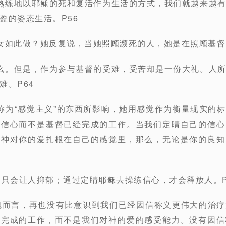
熟练地以耶稣的死和复活作为生活的方式，我们就越来越
盈的姿态生活。P56
女如此做？她反复说，当她照顾濒死的人，她是在照顾基督。
么。但是，作为参与基督的受难，受苦却是一份大礼。人
难。P64
称为“感觉主义”的东西所影响，她用感觉作为衡量现实的
的信心而不是基督已经完成的工作。当我们定睛自己的信心
把神对你的爱扎根在自己的感觉里，那么，无论是你的良知
，只会让人抑郁；通过定睛耶稣去操练信心，才会释放人。P
魂而言，再也没有比意识到我们已经因信称义更伟大的治
经完成的工作，而不是我们对神的爱的感受能力。没有因信