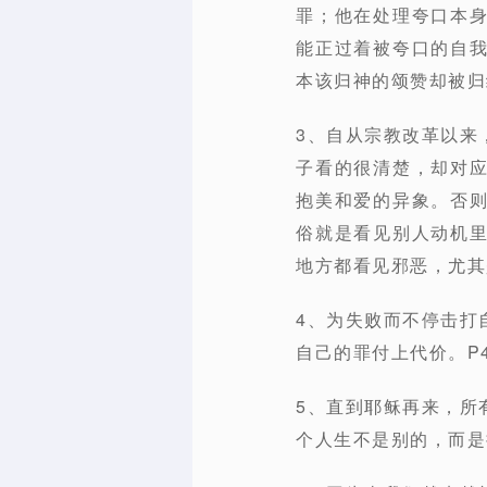
罪；他在处理夸口本
能正过着被夸口的自
本该归神的颂赞却被归
3、自从宗教改革以来
子看的很清楚，却对
抱美和爱的异象。否
俗就是看见别人动机
地方都看见邪恶，尤其
4、为失败而不停击打
自己的罪付上代价。P4
5、直到耶稣再来，所
个人生不是别的，而是