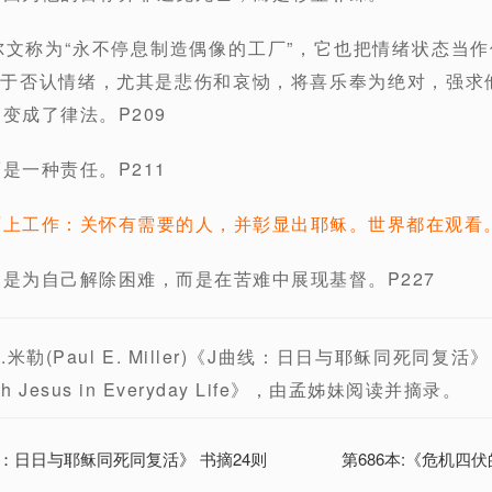
尔文称为“永不停息制造偶像的工厂”，它也把情绪状态当
于否认情绪，尤其是悲伤和哀恸，将喜乐奉为绝对，强求
）变成了律法。P209
是一种责任。P211
面上工作：关怀有需要的人，并彰显出耶稣。世界都在观看
不是为自己解除困难，而是在苦难中展现基督。P227
勒(Paul E. Miller)《J曲线：日日与耶稣同死同复活》
 with Jesus in Everyday Life》，由孟姊妹阅读并摘录。
曲线：日日与耶稣同死同复活》 书摘24则
第686本:《危机四