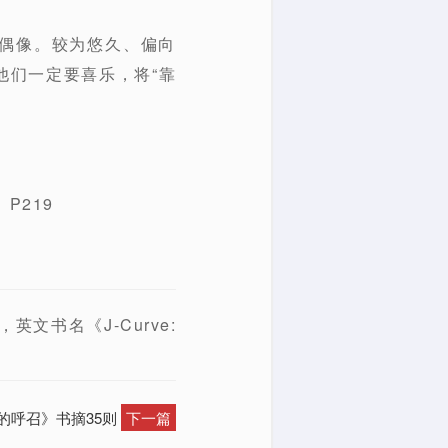
作偶像。较为悠久、偏向
他们一定要喜乐，将“靠
。
P219
，英文书名《J-Curve:
伏的呼召》书摘35则
下一篇