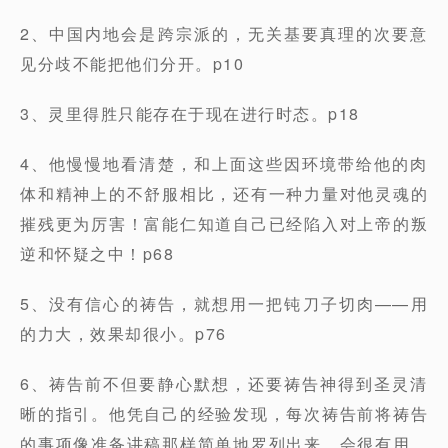
2、中国内地会是跨宗派的，无关基要真理的次要意
见分歧不能把他们分开。p10
3、灵里得胜只能存在于现在进行时态。p18
4、他慢慢地看清楚，和上面这些因环境带给他的肉
体和精神上的不舒服相比，还有一种力量对他灵魂的
摧残更为厉害！富能仁知道自己已经陷入对上帝的叛
逆和怀疑之中！p68
5、没有信心的祷告，就想用一把钝刀子切肉——用
的力大，效果却很小。p76
6、祷告前不但要静心默想，还要祷告神得到圣灵清
晰的指引。他凭自己的经验发现，每次祷告前将祷告
的事项像准备讲稿那样简单地罗列出来，会很有用。