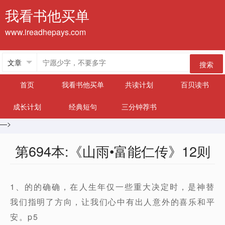
我看书他买单
www.ireadhepays.com
搜索
首页
我看书他买单
共读计划
百贝读书
成长计划
经典短句
三分钟荐书
—>
第694本:《山雨•富能仁传》12则
1、的的确确，在人生年仅一些重大决定时，是神替
我们指明了方向，让我们心中有出人意外的喜乐和平
安。p5