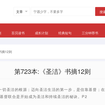
搜
划
百贝读书
成长计划
经典短句
三分钟荐书
书摘12则
第723本:《圣洁》书摘12则
一切圣洁的根源；迈向圣洁生活的第一步，是信靠基督；
基督联合是开始成为圣洁和持续圣洁的秘诀。P2