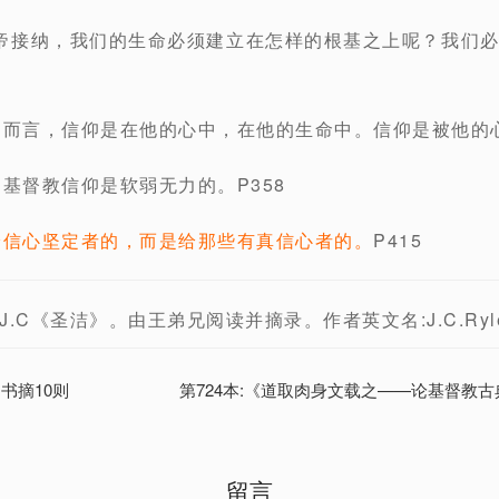
帝接纳，我们的生命必须建立在怎样的根基之上呢？我们
徒而言，信仰是在他的心中，在他的生命中。信仰是被他的心
的基督教信仰是软弱无力的。P358
给信心坚定者的，而是给那些有真信心者的。
P415
.C《圣洁》。由王弟兄阅读并摘录。作者英文名:J.C.Ryl
》书摘10则
第724本:《道取肉身文载之——论基督教古
留言