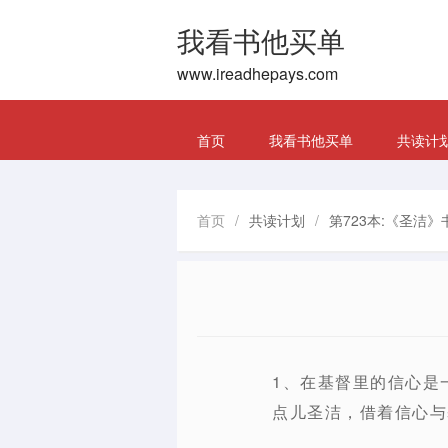
我看书他买单
www.ireadhepays.com
首页
我看书他买单
共读计
首页
/
共读计划
/
第723本:《圣洁》
1、在基督里的信心是
点儿圣洁，借着信心与