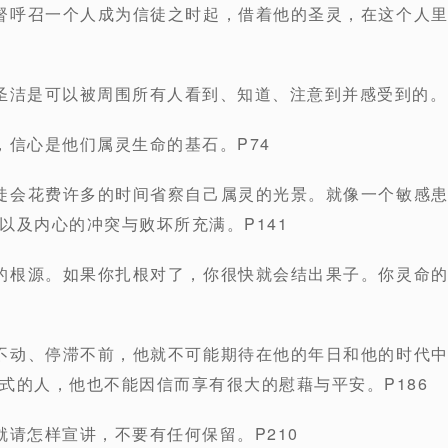
督呼召一个人成为信徒之时起，借着他的圣灵，在这个人
圣洁是可以被周围所有人看到、知道、注意到并感受到的。P
，信心是他们属灵生命的基石。P74
徒会花费许多的时间省察自己属灵的光景。就像一个敏感
以及内心的冲突与败坏所充满。P141
的根源。如果你扎根对了，你很快就会结出果子。你灵命
不动、停滞不前，他就不可能期待在他的年日和他的时代
式的人，他也不能因信而享有很大的慰藉与平安。P186
就请怎样宣讲，不要有任何保留。P210