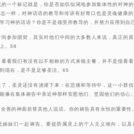
状况的一个标记就是，你是否如饥似渴地参加集体性的对神
标志一样，对神话语的教导和传讲有好胃口也是灵魂健康的
学习神的话语？你是不是领受所教导的，并努力应用到自己
有时间参加团契，其实对他们中间的大多数人来说，真正的
上。58
己，看看我们有没有以不相称的方式来领主餐，并不是指看
到现在，是不是足够圣洁。65
升天了，圣灵还没有浇灌下来：在悲痛和等待中，这一小群
能像在集体祷告中亲近神那样安慰他们、坚固他们的信心。
能、全善的神面前替其他人说话。你的祷告具有永恒的重要性。
弟兄姊妹们一起祷告。要提防属灵上的个人主义倾向，以