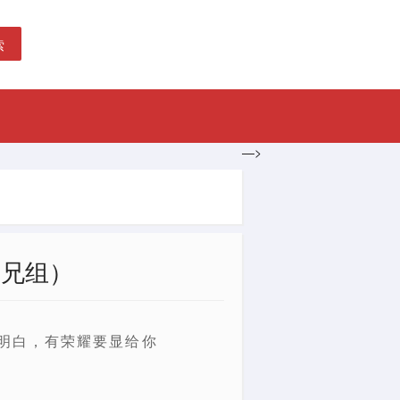
索
—>
弟兄组）
你明白，有荣耀要显给你