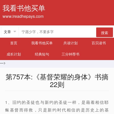
我看书他买单
www.ireadhepays.com
搜索
首页
我看书他买单
共读计划
百贝读书
成长计划
经典短句
三分钟荐书
—>
第757本:《基督荣耀的身体》书摘
22则
1、旧约的圣徒也与新约的圣徒一样，是藉着相信耶
稣基督而得救，只是新约时代相信的是历史上的基