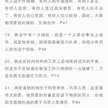
些人适于作领袖、有些人则甘愿随和，有些人富足、
有些人贫穷，有些人受过高深教育、有些人目不识
丁，有些人信心坚固、有些人信心软弱，因此，大家
都需要彼此辅助、互相合作。P47
19、教会中有一大错处，就是一个人若在事业上成
功，或是他有钱，就很容易被选为长老，却很少有穷
人担当这个职份。P66
20、教会在对内对外的工作上必须维持适当的平衡，
但这并不意味着在每顶工作只稍稍作一点就够了，乃
是在两方面都尽力而为。P74
21、神差遣祂的独生子到世界来，为罪人死，这是最
伟大的爱。祂所爱的对象是应该下地狱的罪人，但祂
却甘愿牺牲祂的爱子为罪人受痛苦。P84