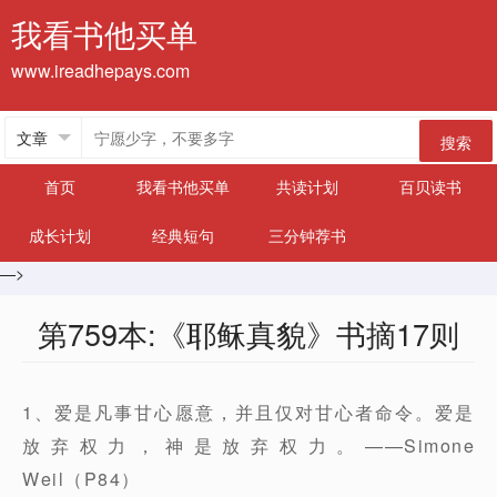
我看书他买单
www.ireadhepays.com
搜索
首页
我看书他买单
共读计划
百贝读书
成长计划
经典短句
三分钟荐书
—>
第759本:《耶稣真貌》书摘17则
1、爱是凡事甘心愿意，并且仅对甘心者命令。爱是
放弃权力，神是放弃权力。——Simone
Weil（P84）