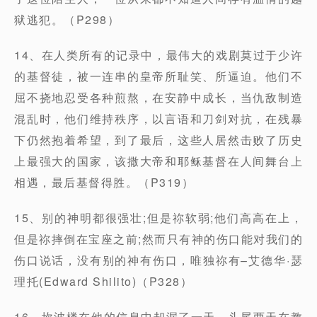
狱逃犯。（P298）
14、在人类所有的记录中，最伟大的戏剧莫过于少许
的基督徒，被一连串的皇帝所耻笑、所逼迫。他们不
屈不挠地忍受各种煎熬，在安静中成长，当仇敌制造
混乱时，他们维持秩序，以言语和刀剑对抗，在残暴
下仍然抱着希望，到了最后，这些人居然击败了历史
上最强大的国家，该撒大帝和耶稣基督在人间舞台上
相遇，最后基督得胜。（P319）
15、别的神明都很强壮;但是祢软弱;他们高高在上，
但是祢摔倒在宝座之前;然而只有神的伤口能对我们的
伤口说话，没有别的神有伤口，唯独祢有–艾德华·瑟
理托(Edward Shilito)（P328）
16、坎波楼在他的信息中却漏了一天。头尾两天在教