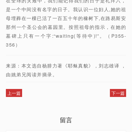
在全球的灾难中，我们能记得我们的日子是礼拜六，
是一个中间没有名字的日子。我认识一位妇人,她的祖
母埋葬在一棵已活了一百五十年的橡树下,在路易斯安
那州一个圣公会的墓园里。按照祖母的指示，在她的
墓碑上只有一个字:“waiting(等待中)!”。（P355-
356）
来源：本文选自杨腓力著《耶稣真貌》，刘志雄译 ，
由姚弟兄阅读并摘录。
上一篇
下一篇
留言