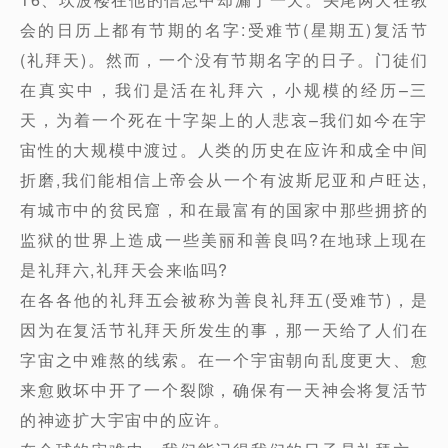
会的日历上都有节期的名字:受难节(星期五)复活节
(礼拜天)。然而，一个没有节期名字的日子。门徒们
在真实中，我们是活在礼拜六，小规模的经历–三
天，为着一个死在十字架上的人悲哀–我们如今在宇
宙性的大规模中渡过。人类的历史在应许和成全中间
折磨,我们能相信上帝会从一个有波斯尼亚和卢旺达,
有城市中的贫民窟，和在最富有的国家中那些拥挤的
监狱的世界上造成一些美丽和善良吗?在地球上现在
是礼拜六,礼拜天会来临吗?
在各各他的礼拜五会被称为善良礼拜五(受难节)，是
因为在复活节礼拜天所发生的事，那一天给了人们在
字宙之中难熬的线索。在一个宇宙朝向乱度更大、愈
来愈败坏中开了一个裂隙，确保有一天神会将复活节
的神迹扩大宇宙中的应许。