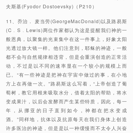
夫斯基(Fyodor Dostoevsky)（P210）
11、乔治． 麦当劳(GeorgeMacDonald)以及路易斯
(C﹒S﹒Lewis)两位作家都认为这是提醒我们神的一
般恩典，以聚集的光束集中在这一件事上，好象太阳
光透过放大镜一样。他们注意到，耶稣的神迹，一般
都不会与自然规律相违背，但是会重演创造的正常活
动，不过是以不同的速率显在一个较小的规模上而
已。“有一些神迹是把神在宇宙中做过的事，在小地
方上在再做一次。”路易斯这么写着，“上帝创造了葡
萄树，教它用根来吸取水分，借着太阳的帮助，将水
变成果汁，以后会发酵而产生某些特质，因此，每一
年，从挪亚的日子直到如今，神都在把水变成
酒。”同样地，抗体以及抗原每天在我们身体上创造
许多医治的神迹，但是是以一种缓慢而不太令人兴奋