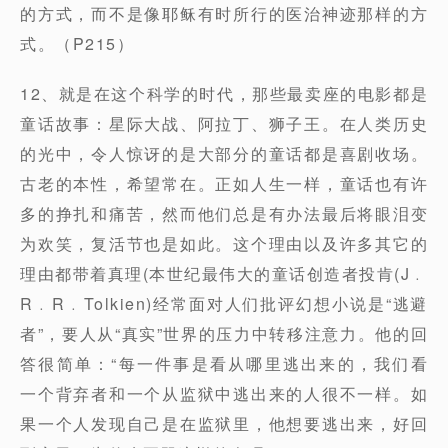
的方式，而不是像耶稣有时所行的医治神迹那样的方
式。（P215）
12、就是在这个科学的时代，那些最卖座的电影都是
童话故事：星际大战、阿拉丁、狮子王。在人类历史
的光中，令人惊讶的是大部分的童话都是喜剧收场。
古老的本性，希望常在。正如人生一样，童话也有许
多的挣扎和痛苦，然而他们总是有办法最后将眼泪变
为欢笑，复活节也是如此。这个理由以及许多其它的
理由都带着真理(本世纪最伟大的童话创造者投肯(J﹒
R﹒R﹒Tolkien)经常面对人们批评幻想小说是“逃避
者”，要人从“真实”世界的压力中转移注意力。他的回
答很简单：“每一件事是看从哪里逃出来的，我们看
一个背弃者和一个从监狱中逃出来的人很不一样。如
果一个人发现自己是在监狱里，他想要逃出来，好回