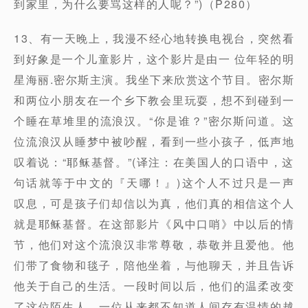
到家里，为什么要骂这样的人呢？”)（P280）
13、有一天晚上，我漫不经心地转换电视台，突然看
到好象是一个儿童影片，这个影片是由一 位年轻的明
星海丽.密尔斯主演。我坐下来欣赏这个节目。密尔斯
和两位小朋友在一个乡下教会里玩耍，想不到碰到一
个睡在草堆里的流浪汉。“你是谁？”密尔斯问道。这
位流浪汉从睡梦中被吵醒，看到一些小孩子，低声地
叹着说：“耶稣基督。”(译注：在美国人的口语中，这
句话就等于中文的『天哪！』)这个人不过只是一声
叹息，可是孩子们却信以为真，他们真的相信这个人
就是耶稣基督。在这部影片《风中口哨》中以后的情
节，他们对这个流浪汉非常尊敬，恭敬并且爱他。他
们带了食物和毯子，陪他坐着，与他聊天，并且告诉
他关于自己的生活。一段时间以后，他们的温柔改变
了这位陌生人，一位从来都不知道人间存有温情的越