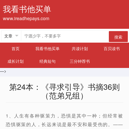
我看书他买单
www.ireadhepays.com
搜索
首页
我看书他买单
共读计划
百贝读书
成长计划
经典短句
三分钟荐书
—>
第24本：《寻求引导》书摘36则
（范弟兄组）
1、人生有各种驱策力，恐惧是其中一种；但经常被
恐惧驱策的人，长远来说是最不安和最受伤的。——