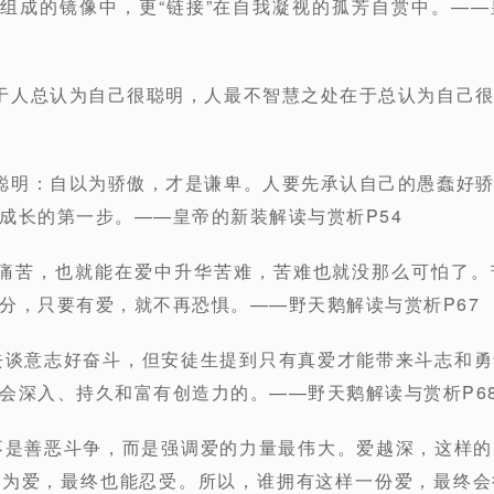
所组成的镜像中，更“链接”在自我凝视的孤芳自赏中。—
于人总认为自己很聪明，人最不智慧之处在于总认为自己
聪明：自以为骄傲，才是谦卑。人要先承认自己的愚蠢好
成长的第一步。——皇帝的新装解读与赏析P54
而痛苦，也就能在爱中升华苦难，苦难也就没那么可怕了。
分，只要有爱，就不再恐惧。——野天鹅解读与赏析P67
去谈意志好奋斗，但安徒生提到只有真爱才能带来斗志和
会深入、持久和富有创造力的。——野天鹅解读与赏析P6
不是善恶斗争，而是强调爱的力量最伟大。爱越深，这样
因为爱，最终也能忍受。所以，谁拥有这样一份爱，最终会