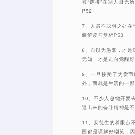
被“链接”在别人眼光
P52
7、人最不聪明之处在
装解读与赏析P53
8、自以为愚蠢，才是
无知，才是走向觉醒好
9、一旦接受了为爱
外，而就是生活的一部
10、不少人总绕开爱
逼出来的奋斗精神是不
11、安徒生的着眼点
围都是误解好嘲笑，