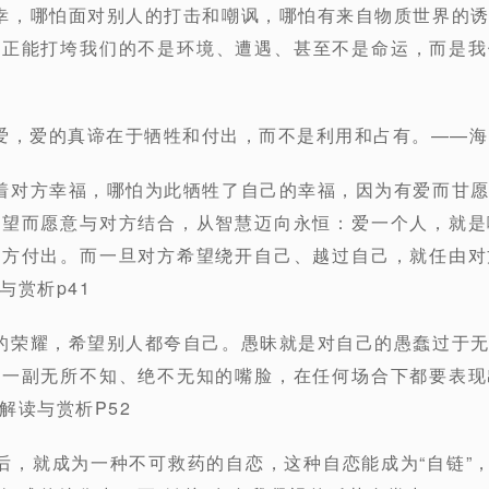
幸，哪怕面对别人的打击和嘲讽，哪怕有来自物质世界的
真正能打垮我们的不是环境、遭遇、甚至不是命运，而是我
爱，爱的真谛在于牺牲和付出，而不是利用和占有。——海
着对方幸福，哪怕为此牺牲了自己的幸福，因为有爱而甘
盼望而愿意与对方结合，从智慧迈向永恒：爱一个人，就是
对方付出。而一旦对方希望绕开自己、越过自己，就任由对
与赏析p41
的荣耀，希望别人都夸自己。愚昧就是对自己的愚蠢过于
出一副无所不知、绝不无知的嘴脸，在任何场合下都要表现
解读与赏析P52
后，就成为一种不可救药的自恋，这种自恋能成为“自链”，