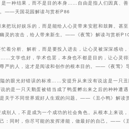
、是一种结果，而不是目的本身……自由是指人们因真、
。——天国花园解读与赏析P86
用来把玩好娱乐的，而是能给人心灵带来安慰和鼓舞。甚
幽灵的攻击，给人带来新生。——《夜莺》解读与赏析P10
要忙着分析、解析，而是要投入进去，让心灵被深深感动
芳……文学也好，学术也罢，本身也不都是目的，让心灵得
尊严的人，这才是阅读和创作的根本目的。——《夜莺》导
着狭隘的眼光好错误的标准……安提升从来没有说这是一只
他说的是一只天鹅蛋被错当成了鸭蛋孵出来之后的种种遭遇
是关于不同世界观好人生观的问题。——《丑小鸭》解读赏
变成别人，不是成为一个成功的社会角色。从根本上来说
己：同时，你尽可能的发挥潜能，做最好的自己。——《丑