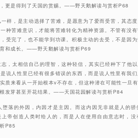
，更是得到了天国的赏赐。——野天鹅解读与赏析P68
儿一样，是主动选择了苦难，是愿意为了爱而受苦，其态
有一种苦难意识，才能将苦难转化为精神资源。不管有没有
苦，受完了，也不能学到功课。积极主动的去受，不是因为
育和成长。——野天鹅解读与赏析P69
意志，太相信自己的理智，这种轻信，其实已经种下了他
不是说人性里已经有很多错误的东西，而是说人性里有我们
实质来看从一开始根本v不存在，但这种潜在可能性一旦
根发芽甚至开花结果。——天国花园解读与赏析P84
是人堕落的外因，内因才是主因。而这内因无非就是人的骄
是上帝创造人类时给人的，而是人在使用自由意志时，没
析P85