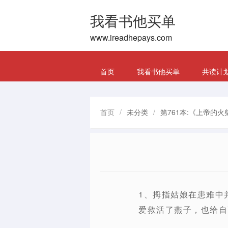
我看书他买单
www.ireadhepays.com
首页
我看书他买单
共读计
首页
/
未分类
/
第761本:《上帝的火
1、拇指姑娘在患难中
爱救活了燕子，也给自