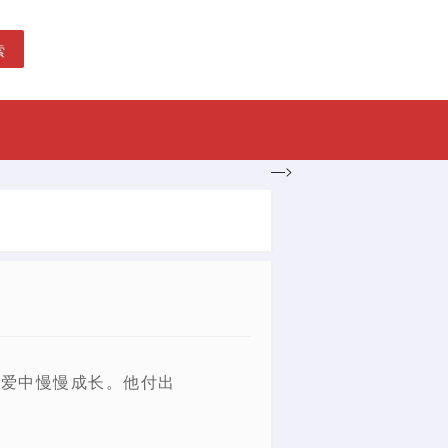
索
—>
和爱中慢慢成长。他付出