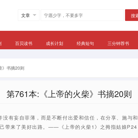
搜
划
百贝读书
成长计划
经典短句
三分钟荐书
柴》书摘20则
第761本:《上帝的火柴》书摘20则
并没有妄自菲薄，而是不断付出爱和信任，在分享、施与
己带来了美好出路。——《上帝的火柴1》之拇指姑娘P24