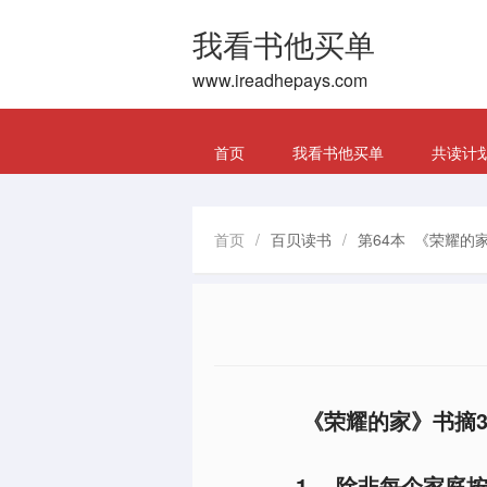
我看书他买单
www.ireadhepays.com
首页
我看书他买单
共读计
首页
/
百贝读书
/
第64本 《荣耀的
《荣耀的家》书摘3
1、 除非每个家庭