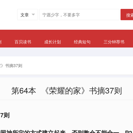
搜
划
百贝读书
成长计划
经典短句
三分钟荐书
家》书摘37则
第64本 《荣耀的家》书摘37则
7则
按照神所定的方式建立起来，否则教会不能合一。P2