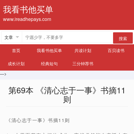
我看书他买单
www.ireadhepays.com
搜索
首页
我看书他买单
共读计划
百贝读书
成长计划
经典短句
三分钟荐书
—>
第69本 《清心志于一事》书摘11
则
《清心志于一事》书摘11则