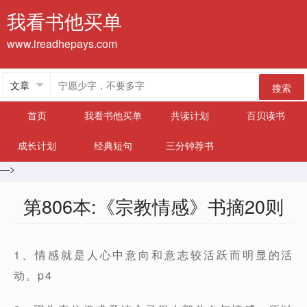
我看书他买单
www.ireadhepays.com
搜索
首页
我看书他买单
共读计划
百贝读书
成长计划
经典短句
三分钟荐书
—>
第806本:《宗教情感》书摘20则
1、情感就是人心中意向和意志较活跃而明显的活
动。p4