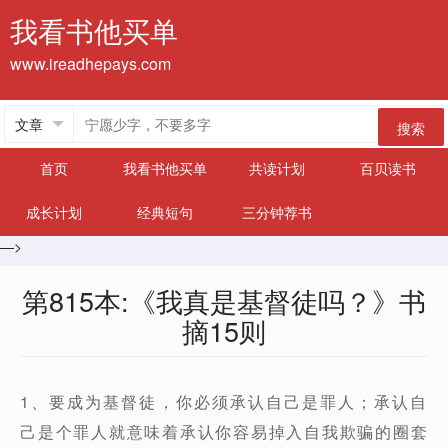
我看书他买单
www.ireadhepays.com
搜索
首页
我看书他买单
共读计划
百贝读书
成长计划
经典短句
三分钟荐书
—>
第815本:《我真是基督徒吗？》书
摘15则
1、要成为基督徒，你必须承认自己是罪人；承认自
己是个罪人就意味着承认你容易掉入自我欺骗的圈套