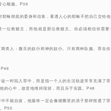
甘心顺服。P39
对耶稣彻底的委身和信靠，看透人心的耶稣不把自己交给他
需要一位救赎主，而他就是那位救赎主。你必须相信你需要
有两类人：撒旦的奴仆和神的奴仆。只有两种队服。罪在
P46
督徒一时陷入罪中，而是指一个人的生活轨迹常常充满了
他的心中，故意地维持现状，而且乐于实践。P48
罪中不能自拔，他最终一定会像猪圈里的浪子那样恨透了
。P50