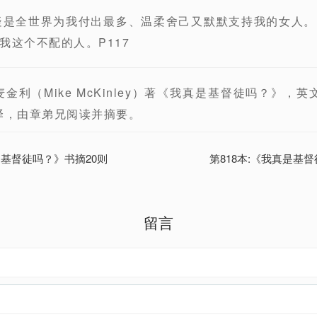
疑是全世界为我付出最多、温柔舍己又默默支持我的女人
我这个不配的人。P117
利（Mike McKinley）著《我真是基督徒吗？》，英文书名《
陈晨译，由章弟兄阅读并摘要。
是基督徒吗？》书摘20则
第818本:《我真是基
留言