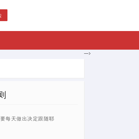
索
—>
则
需要每天做出决定跟随耶