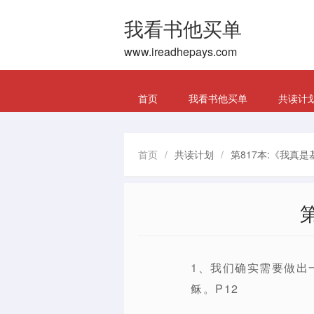
我看书他买单
www.ireadhepays.com
首页
我看书他买单
共读计
首页
/
共读计划
/
第817本:《我真
1、我们确实需要做出
稣。P12