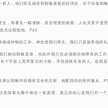
一群人，他们听见福音和耶稣基督的好消息，乐于信靠耶
经文，将看见一幅凄惨，甚至绝望的画面，人在灵里不是
也无法取悦他。P20
神做成怜悯的工作。神也使我们再生。我们只是接受他的礼
着我们相信耶稣是谁，但此外我们也必须相信他降世的工作
着在十字架上死而复活的大能，寻找拯救失丧的人。这就是
你承认耶稣对你拥有完全的主权，他配得你的绝对服从。P3
仅仅意味着头脑中相信一套真理。真正的信心是我们对一个