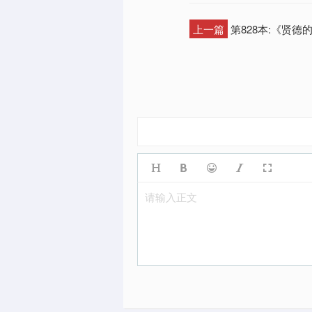
上一篇
第828本:《贤德
请输入正文