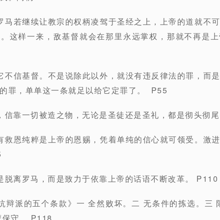
罗马若继续让教宗的权柄凌驾于圣经之上，上帝的道就不
话。这样一来，敌基督就会在那里永远掌权，那就不再是上
它不信基督。不是说除此以外，就没有违反律法的罪，而
的罪，单单这一条就足以给它定罪了。 P55
，信靠一切被造之物，无论是圣徒还是圣礼，都是彻头彻尾
有救恩纯粹是上帝的恩赐，凭着单纯的信心就可领受。激
5
是脱离罗马，而是致力于依靠上帝的话语不断改革。 P110
抗辩派的五个条款》一 全然败坏。二 无条件的拣选。三 
保守。 P118