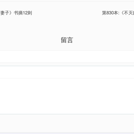
的妻子》书摘12则
第830本:《不
留言