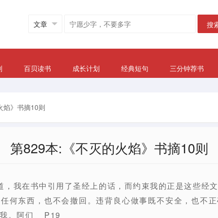
搜
划
百贝读书
成长计划
经典短句
三分钟荐书
火焰》书摘10则
第829本:《不灭的火焰》书摘10则
道，我在书中引用了圣经上的话，而约束我的正是这些经
回任何东西，也不会撤回。违背良心做事既不安全，也不正
我。阿们 P19