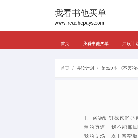
我看书他买单
www.ireadhepays.com
首页
我看书他买单
共读计
首页
/
共读计划
/
第829本:《不灭的
1、路德斩钉截铁的答
帝的真道，我不能撤
我的立场，愿上帝帮助