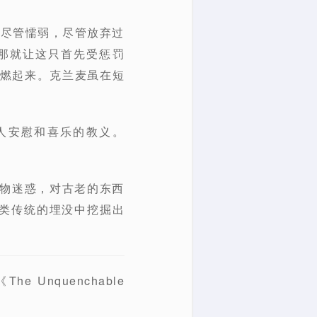
他尽管懦弱，尽管放弃过
那就让这只首先受惩罚
先燃起来。克兰麦虽在短
人安慰和喜乐的教义。
事物迷惑，对古老的东西
类传统的埋没中挖掘出
 Unquenchable