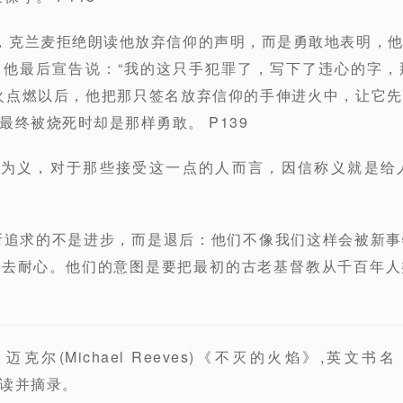
，克兰麦拒绝朗读他放弃信仰的声明，而是勇敢地表明，
。他最后宣告说：“我的这只手犯罪了，写下了违心的字，
火点燃以后，他把那只签名放弃信仰的手伸进火中，让它
最终被烧死时却是那样勇敢。 P139
人为义，对于那些接受这一点的人而言，因信称义就是给
所追求的不是进步，而是退后：他们不像我们这样会被新
失去耐心。他们的意图是要把最初的古老基督教从千百年人
尔(Michael Reeves)《不灭的火焰》,英文书名《The
阅读并摘录。