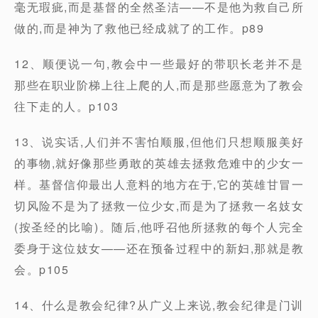
毫无瑕疵,而是基督的全然圣洁——不是他为救自己所
做的,而是神为了救他已经成就了的工作。p89
12、顺便说一句,教会中一些最好的带职长老并不是
那些在职业阶梯上往上爬的人,而是那些愿意为了教会
往下走的人。p103
13、说实话,人们并不害怕顺服,但他们只想顺服美好
的事物,就好像那些勇敢的英雄去拯救危难中的少女一
样。基督信仰最出人意料的地方在于,它的英雄甘冒一
切风险不是为了拯救一位少女,而是为了拯救一名妓女
(按圣经的比喻)。随后,他呼召他所拯救的每个人完全
委身于这位妓女——还在预备过程中的新妇,那就是教
会。p105
14、什么是教会纪律?从广义上来说,教会纪律是门训