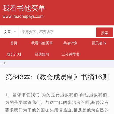
我看书他买单
www.ireadhepays.com
搜索
首页
我看书他买单
共读计划
百贝读书
成长计划
经典短句
三分钟荐书
—>
第843本:《教会成员制》书摘16则
1、基督掌管我们,为的是要拯救我们;而他拯救我们,
为的是要掌管我们。与这世代的统治者不同,基督没有
要求我们为了他的国抛头颅洒热血,相反是他为自己的