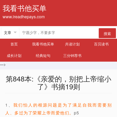
我看书他买单
www.ireadhepays.com
搜索
首页
我看书他买单
共读计划
百贝读书
成长计划
经典短句
三分钟荐书
—>
第848本:《亲爱的，别把上帝缩小
了》书摘19则
1、
我们怕人的根源问题是为了满足自我而需要别
人、多过为了荣耀上帝而爱他们。
p5