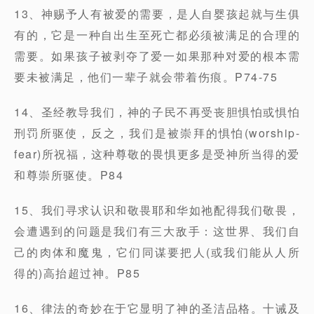
13、神赐予人有被爱的需要，是人自婴孩起就与生俱
有的，它是一种自出生至死亡都必须被满足的合理的
需要。如果孩子被剥夺了爱一如果那种对爱的根本需
要未被满足，他们一辈子就会带着伤痕。P74-75
14、圣经教导我们，神的子民不再受丧胆惧怕或惧怕
刑罚所驱使，反之，我们是被崇拜的惧怕(worship-
fear)所祝福，这种尊敬的畏惧更多是受神所当得的爱
和尊崇所驱使。P84
15、我们寻求认识和敬畏耶和华如祂配得我们敬畏，
会遭遇到的问题是我们有三大敌手：这世界、我们自
己的肉体和魔鬼，它们同谋要把人(或我们能从人所
得的)高抬超过神。P85
16、律法的奇妙在于它显明了神的圣洁品格。十诫及