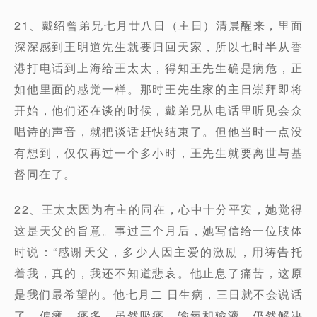
21、戴绍曾弟兄七月廿八日（主日）清晨醒来，里面
深深感到王明道先生就要归回天家，所以七时半从香
港打电话到上海给王太太，得知王先生确是病危，正
如他里面的感觉一样。那时王先生家的主日崇拜即将
开始，他们还在谈的时候，戴弟兄从电话里听见会众
唱诗的声音，就把谈话赶快结束了。但他当时一点没
有想到，仅仅再过一个多小时，王先生就要离世与基
督同在了。
22、王太太因为有主的同在，心中十分平安，她觉得
这是天父的旨意。事过三个月后，她写信给一位肢体
时说：“感谢天父，多少人因主爱的激励，用祷告托
着我，真的，我还不知道悲哀。他止息了痛苦，这原
是我们最希望的。他七月二 日生病，三日就不会说话
了。偏瘫、痰多，虽然吸痰、输氧和输液，仍然解决