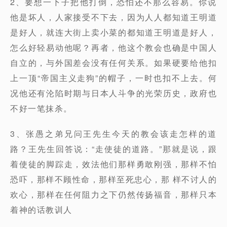
2、要想一下子把他打倒，恐怕还不那么容易。你说
他是坏人，人家接受不下去，因为人人都知道王明道
是好人，就连大街上卖小菜的都知道王明道是好人，
怎么好轻易动他呢？再者，他这个教会也确是中国人
自立的，与外国差会没有任何关系。如果硬要给他扣
上一顶“帝国主义走狗”的帽子，一时也扣不上去。何
况他还有沦陷时期与日本人斗争的光荣历史，政府也
不好一笔抹杀。
3、张愚之弟兄问王先生今天的教会该走怎样的道
路？王先生回答说：“走使徒的道路。”那就是说，跟
着使徒的脚踪走，效法他们那样勇敢刚强，那样不怕
恐吓，那样不顾性命，那样至死忠心，那 样不讨人的
欢心，那样在任何阻力之下仍然传扬福音，那样只本
着神的话教训人