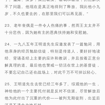
不了问题。他现在是真正地得到了释放。我比他小九
岁，不久也要去的，在那里我们可以再见面。”
23、老年丧偶是一件令人伤痛的事，然而王太太并不
十分悲伤，因为她有主的恩典扶持她和安慰她。
24、一九八五年王明道先生应邀发表了一篇勉词，用
他亲身的经历勉励信徒，特别是传道人，要好好地读
经、背诵圣经上主要的应许和教训，并且按着正意分
解真理的道。最后他也警戒一切活在世上的基督徒，
不要忘记自己还在战场上，对此千万不可掉以轻心。
25、王明道先生去世已经三年多了。综观他的一生，
神给他的一个主要托付就是反对不信派。尽管解放后
他为此付出了沉重的代价——被判无期徒刑，出监后
还是不遗余力地反对。