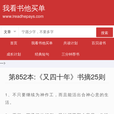
我看书他买单
www.ireadhepays.com
搜索
首页
我看书他买单
共读计划
百贝读书
成长计划
经典短句
三分钟荐书
—>
第852本:《又四十年》书摘25则
1、不只要继续为神作工，而且能活出合神心意的生
活。