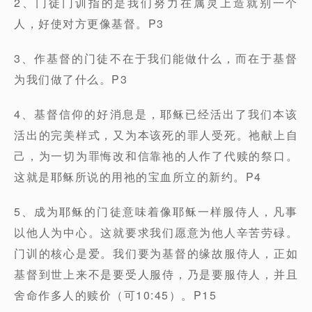
2、门徒门训指的是我们努力在属灵上造就别一个
人，好使对方更像基督。P3
3、作基督的门徒不在于我们能做什么，而在于基督
为我们做了什么。P3
4、基督信仰的好消息是，耶稣已经活出了我们本该
活出的完美样式，又为本该死的罪人受死。祂献上自
己，为一切为罪悔改和信靠祂的人作了代赎的祭口。
这就是耶稣所说的用祂的宝血所立的新约。P4
5、成为耶稣的门徒意味着像耶稣一样服侍人，凡事
以他人为中心。这就要求我们愿意为他人辛苦劳碌。
门训的核心是爱。我们要为基督的缘故服侍人，正如
基督到世上来不是要受人服侍，乃是要服侍人，并且
舍命作多人的赎价（可10:45）。P15