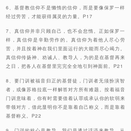
6、基督教信仰不是懒惰的信仰，而是要像保罗一样
经过劳苦，才能获得属灵的力量。P17
7、真信仰并非只顾自己，也不会怠惰。正如保罗一
样，真信仰是辛勤劳作的。真信仰为着他人尽心劳
苦，并且按着神在我们里面运行的大能而尽心竭力。
真信仰传扬神、劝诫人、教导人，为的是在基督再来
之日，把各人在基督里完完全全地引到神面前。P21
8、要门训被福音归正的基督徒，门训者无须扮演智
者，或像苏格拉底一样解答对方所有难题。按着福音
门训意味着，你有时需要借着认罪或承认你的软弱来
带领对方，借此显明你不是靠着自己称义，而是靠着
基督称义。P22
9、门训的核心是教导，我们是透过话语来教导。从