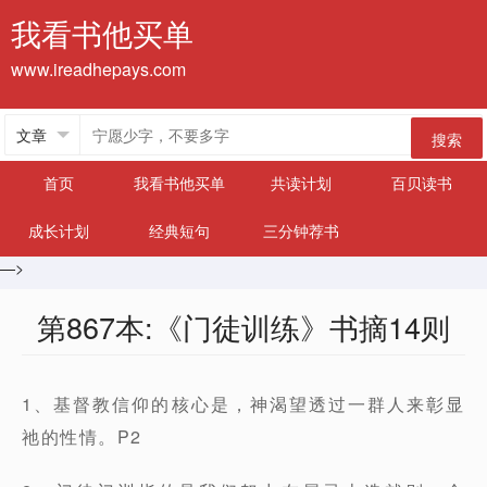
我看书他买单
www.ireadhepays.com
搜索
首页
我看书他买单
共读计划
百贝读书
成长计划
经典短句
三分钟荐书
—>
第867本:《门徒训练》书摘14则
1、基督教信仰的核心是，神渴望透过一群人来彰显
祂的性情。P2