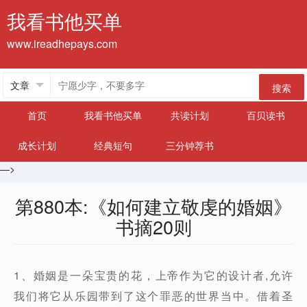
我看书他买单
www.ireadhepays.com
搜索
首页
我看书他买单
共读计划
百贝读书
成长计划
经典短句
三分钟荐书
—>
第880本:《如何建立敬虔的婚姻》
书摘20则
1、婚姻是一朵宝贵的花，上帝作为它的设计者,允许
我们将它从乐园带到了这个罪恶的世界当中。借着圣