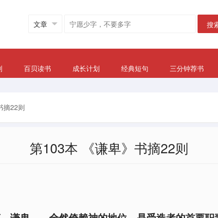
搜
划
百贝读书
成长计划
经典短句
三分钟荐书
书摘22则
第103本 《谦卑》书摘22则
言，谦卑——全然倚赖神的地位，是受造者的首要职