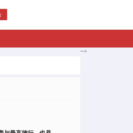
索
—>
责与最高德行，也是