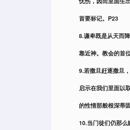
忧伤，因而里面生
首要标记。P23
8.谦卑既是从天而
靠近神。教会的首位
9.若撒旦赶逐撒旦
启示在我们里面以
的性情那般根深蒂固
10.当门徒们仍那