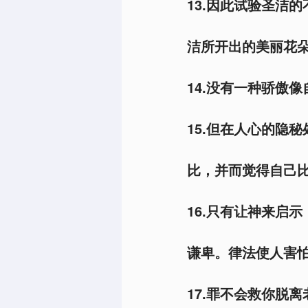
13.因此试验圣洁
洁所开出的美丽花朵
14.没有一种骄傲
15.但在人心的隐
比，并而觉得自己比
16.只有让神来启
谦卑。律法使人害怕
17.罪不会救你脱