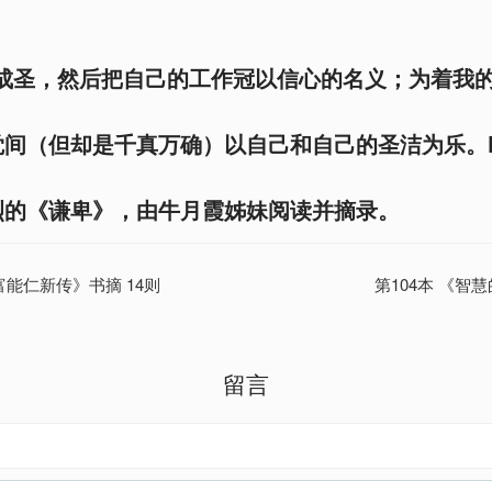
力成圣，然后把自己的工作冠以信心的名义；为着我
间（但却是千真万确）以自己和自己的圣洁为乐。P
烈的《谦卑》，由牛月霞姊妹阅读并摘录。
-富能仁新传》书摘 14则
第104本 《智
留言