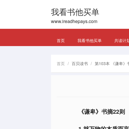
我看书他买单
www.ireadhepays.com
首页
我看书他买单
共读计
首页
/
百贝读书
/
第103本 《谦卑》
《谦卑》书摘22则
1.就万物的本质而