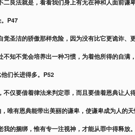
的不二良法就是，看看我们身上有无在神和人面前谦
。P47
像自觉圣洁的骄傲那样危险，因为没有比它更诡诈、更
秘处不知不觉会培养出一种习惯，为着他所得的自满
他们长进得多。P52
示，不仅要借着律法来判定罪，而且要借着恩典让人
，唯有恩典能带出美丽的谦卑，使谦卑成为人的天性
离老我的捆绑，惟有专一注视神，才能从罪中得释放。