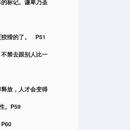
卑的标记。谦卑乃圣
狡猾的了。 P51
，不禁去跟别人比一
得释放，人才会变得
。P59
P60