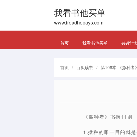
我看书他买单
www.ireadhepays.com
首页
我看书他买单
共读计
首页
/
百贝读书
/
第106本 《撒种者
《撒种者》书摘11则
1.撒种的唯一目的就是