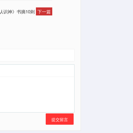
《认识神》书摘10则
下一篇
提交留言