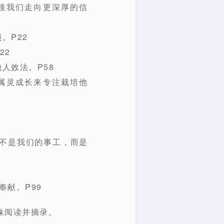
领我们走向更深厚的信
。P22
22
人效法。P58
属灵成长来专注栽培他
这不是我们的事工，而是
奉献。P99
妹阅读并摘录。