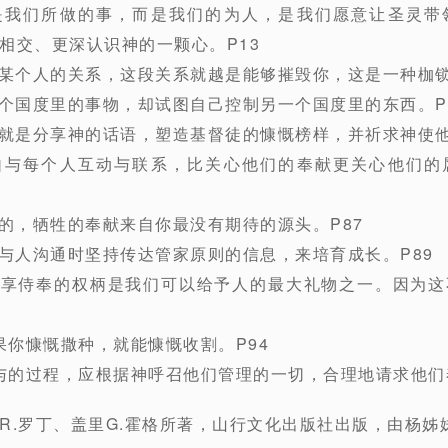
不是我们所做的事，而是我们的为人，是我们愿意让圣灵带
相交、更深认识神的一颗心。P13
与某个人的关系，这段关系就越是能够摧毁你，这是一种枷锁
一个国度里的事物，却试图自己控制另一个国度里的东西。P
？就是分享神的话语，塑造基督徒的慷慨榜样，并祈求神使他
亲自与每个人互动与联系，比关心他们的奉献更关心他们的
导的，牺牲的奉献来自你最没有期待的源头。P87
着与人沟通时坚持传达管家原则的信息，来培育成长。P89
分享侍奉的权柄是我们可以给予人的最大礼物之一。因为
果你慷慨撒种，就能慷慨收割。P94
参与的过程，应根据神呼召他们管理的一切，合理地请求他们
R.罗丁、盖里G.霍格所著，山行文化出版社出版，由杨姊