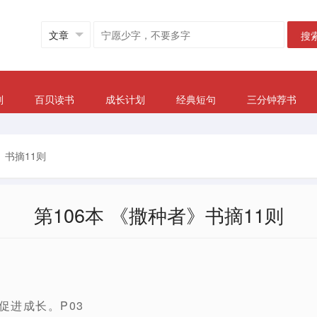
搜
划
百贝读书
成长计划
经典短句
三分钟荐书
》书摘11则
第106本 《撒种者》书摘11则
促进成长。P03