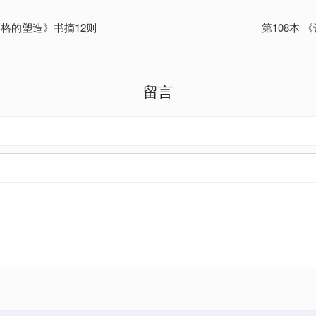
品格的塑造》书摘12则
第108本 
留言