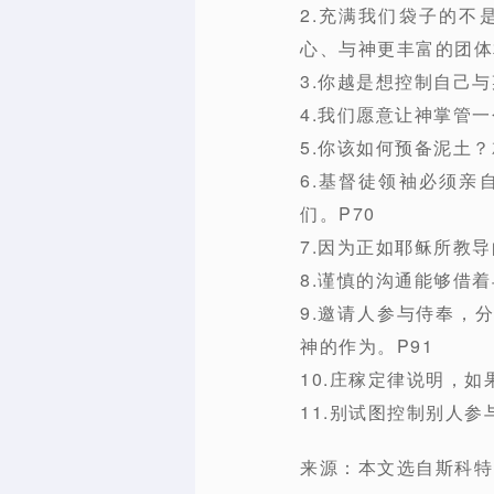
2.充满我们袋子的
心、与神更丰富的团体
3.你越是想控制自己
4.我们愿意让神掌管
5.你该如何预备泥土
6.基督徒领袖必须
们。P70
7.因为正如耶稣所教
8.谨慎的沟通能够借
9.邀请人参与侍奉，
神的作为。P91
10.庄稼定律说明，如
11.别试图控制别人
来源：本文选自斯科特