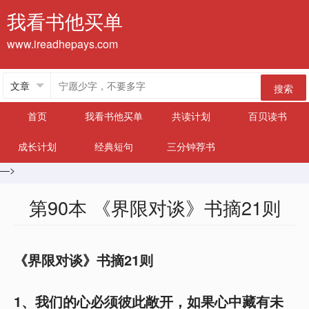
我看书他买单
www.ireadhepays.com
搜索
首页
我看书他买单
共读计划
百贝读书
成长计划
经典短句
三分钟荐书
—>
第90本 《界限对谈》书摘21则
《界限对谈》书摘21则
1、我们的心必须彼此敞开，如果心中藏有未