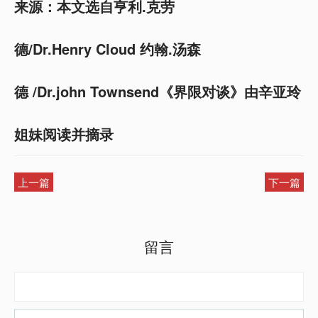
来源：本文选自亨利.克劳
德/Dr.Henry Cloud 约翰.汤森
德 /Dr.john Townsend《界限对谈》由辛亚玲
姐妹阅读并摘录
上一篇
下一篇
留言