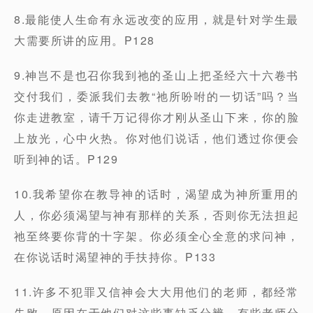
8.最能使人生命有永远改变的应用，就是针对学生最
大需要所讲的应用。P128
9.神岂不是也召你我到祂的圣山上把圣经六十六卷书
交付我们，委派我们去教“祂所吩咐的一切话”吗？当
你走进教室，请千万记得你才刚从圣山下来，你的脸
上放光，心中火热。你对他们说话，他们透过你便会
听到神的话。P129
10.我希望你在教导神的话时，渴望成为神所重用的
人，你必须渴望与神有那样的关系，否则你无法担起
祂至终要你背的十字架。你必须全心全意的求问神，
在你说话时渴望神的手扶持你。P133
11.许多不犯罪又信神会大大用他们的老师，都经常
失败，原因在于他们对这些事缺乏分辨。有些老师分