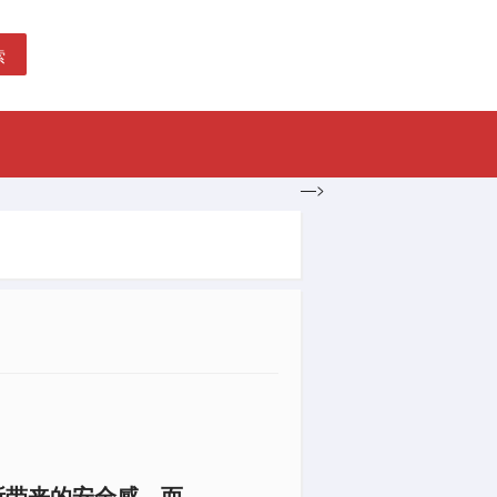
索
—>
所带来的安全感，而