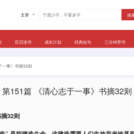
搜
划
百贝读书
成长计划
经典短句
三分钟荐书
于一事》书摘32则
第151篇 《清心志于一事》书摘32则
摘32则
“建造” 是指建造生命，这建造需要人们先放弃老地基