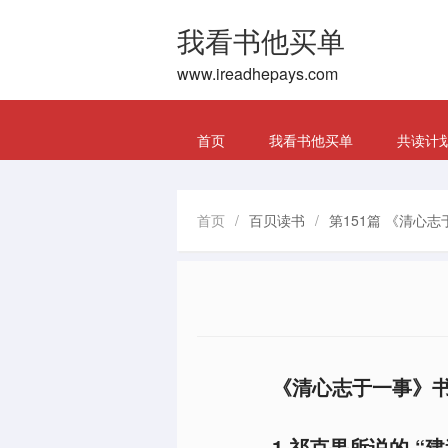
我看书他买单
www.ireadhepays.com
首页
我看书他买单
共读计
首页
/
百贝读书
/
第151篇 《清心志
《清心志于一事》书
1.祁克果所说的 