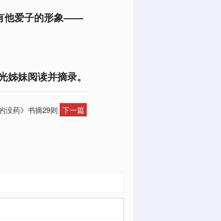
有他爱子的形象——
光姊妹阅读并摘录。
香的没药》书摘29则
下一篇