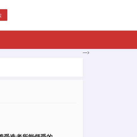
索
—>
着受造者所能领受的