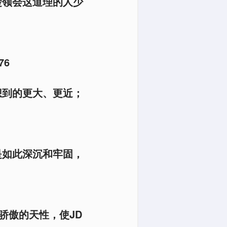
楚领会这道理的人少
6
想到的更大、更近；
是如此深沉和牢固，
骄傲的天性，使JD