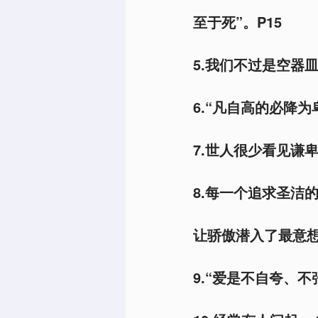
至于死”。P15
5.
我们不过是空器皿
6.
“凡自高的必降为
7.
世人很少看见谦卑
8.
每一个追求圣洁的
让骄傲潜入了最意想
9.
“爱是不自夸、不