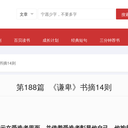
搜
划
百贝读书
成长计划
经典短句
三分钟荐书
书摘14则
第188篇 《谦卑》书摘14则
示在受造者里面，并借着受造者彰显他自己，他按