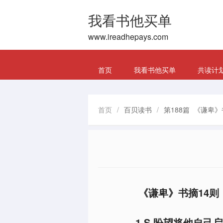
我看书他买单
www.ireadhepays.com
首页
我看书他买单
共读计
首页
/
百贝读书
/
第188篇 《谦卑》
《谦卑》书摘14则
1.S
盼望将他自己启