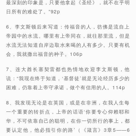
最深刻的印象是，只要他拿起《圣经》，就不在乎明
日所有的难处了。”92p
6、李文斯顿后来写道：传福音的人，彷佛是流自上
帝园中的水流。哪里有上帝同在，就往那里流，但是
水流无法知道自岸边取水来喝的人有多少。只要有机
会，我就撒出福音的种子。106p
7、连大酋长塞契雷都也热情地欢迎李文斯顿，他
说：“我现在终于知道，‘基督徒’就是无论经历多少的
困难，仍靠着上帝守承诺，做个有信用的人。114p
8、我发现无论是在英国，或是在非洲，在我人生每
一个重要的转折点，上帝的话语‘你要专心仰赖耶和
华，不可依靠自己的聪明，在你一切所行的事上，都
要认定他，他必指引你的路’（《箴言》3章5——6