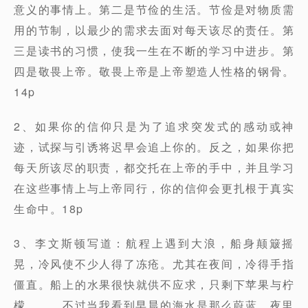
意义的事情上。第二是节俭的生活。节俭是对物质需
用的节制，以最少的需求去面对每天该尽的责任。第
三是读书的习惯，使我一生在不断的学习中进步。第
四是敬畏上帝。敬畏上帝是上帝塑造人性格的钢骨。
14p
2、如果你的信仰只是为了追求突发式的感动或神
迹，试探与引诱将迟早会追上你的。反之，如果你把
每天所该尽的职责，都交托在上帝的手中，并且学习
在这些事情上与上帝同行，你的信仰会更扎根于真实
生命中。18p
3、李文斯顿写道：航程上遇到大浪，船身颠簸摇
晃，冷风使不少人得了冻疮。尤其在夜间，冷得手指
僵直。船上的水果很快就供不应求，只剩下苹果与柠
檬，……不过当我看到早晨的海水是那么蔚蓝，夜里