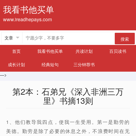
我看书他买单
www.ireadhepays.com
搜索
首页
我看书他买单
共读计划
百贝读书
成长计划
经典短句
三分钟荐书
—>
第2本：石弟兄《深入非洲三万
里》书摘13则
1、他们教导我四点，使我一生受用。第一是勤劳的
美德。勤劳是除了必要的休息之外，不浪费时间在无