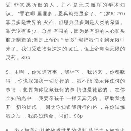
受 罪恶感折磨的人，并不是无关痛痒的学术知
识。 “罪在哪 里显多，恩典就更显多了。” (罗5: 20)
罪显多是世界的 灾难，但恩典显多则是人类的希望。
罪无论有多少，总是 有限的，因为是有限的人心和头
脑所制造的;但是上帝的 “ 更多” 就把我们引到无限中
来了。我们受造物有深深的 顽症，但上帝却有无限的
灵药。80p
5、主啊 ，你知道万事 ，我坐下 、我起来 ，你都晓
得 ，你也深知我一切所⾏的 。我不能 指示你任何的
事情 ，想要向你隐藏任何的事 情也是徒然的 。在你
全知的光中 ，我要像孩子 ⼀样天真⽆伪 。帮助我抛
开⼀切的忧虑 ， 因为你知道我所行的路 ，在你试炼
我之后 ，我必如精金。阿们。93p
6、为了把我们从被物质世界的强制 统治之下解放出